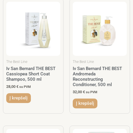
The Best Line
The Best Line
Iv San Bernard THE BEST
Iv San Bernard THE BEST
Cassiopea Short Coat
Andromeda
Shampoo, 500 ml
Reconstructing
Conditioner, 500 ml
28,00
€
su PVM
32,00
€
su PVM
Į krepšelį
Į krepšelį