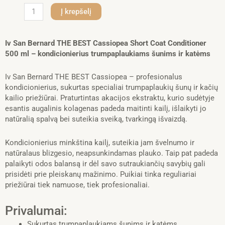
produkto
Į krepšelį
kiekis:
Iv
San
Iv San Bernard THE BEST Cassiopea Short Coat Conditioner
Bernard
500 ml – kondicionierius trumpaplaukiams šunims ir katėms
THE
BEST
Iv San Bernard THE BEST Cassiopea – profesionalus
Cassiopea
kondicionierius, sukurtas specialiai trumpaplaukių šunų ir kačių
Short
kailio priežiūrai. Praturtintas akacijos ekstraktu, kurio sudėtyje
Coat
esantis augalinis kolagenas padeda maitinti kailį, išlaikyti jo
Conditioner,
natūralią spalvą bei suteikia sveiką, tvarkingą išvaizdą.
500
ml
Kondicionierius minkština kailį, suteikia jam švelnumo ir
natūralaus blizgesio, neapsunkindamas plauko. Taip pat padeda
palaikyti odos balansą ir dėl savo sutraukiančių savybių gali
prisidėti prie pleiskanų mažinimo. Puikiai tinka reguliariai
priežiūrai tiek namuose, tiek profesionaliai.
Privalumai:
Sukurtas trumpaplaukiams šunims ir katėms