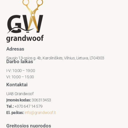
Adresas
Sausio 13-osios g. 4b, Karoliniškės, Vilnius, Lietuva, LT-04303
Darbo laikas
I-V: 10:00 – 19:00
VI: 10:00 – 15:00
Kontaktai
UAB Grandwoof
Įmonės kodas:
306313453
Tel.:
+370 647 14 579
El. paštas:
info@grandwoof.lt
Greitosios nuorodos