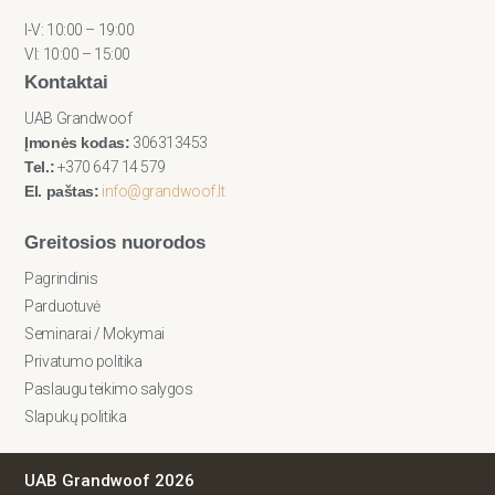
I-V: 10:00 – 19:00
VI: 10:00 – 15:00
Kontaktai
UAB Grandwoof
Įmonės kodas:
306313453
Tel.:
+370 647 14 579
El. paštas:
info@grandwoof.lt
Greitosios nuorodos
Pagrindinis
Parduotuvė
Seminarai / Mokymai
Privatumo politika
Paslaugu teikimo salygos
Slapukų politika
UAB Grandwoof 2026