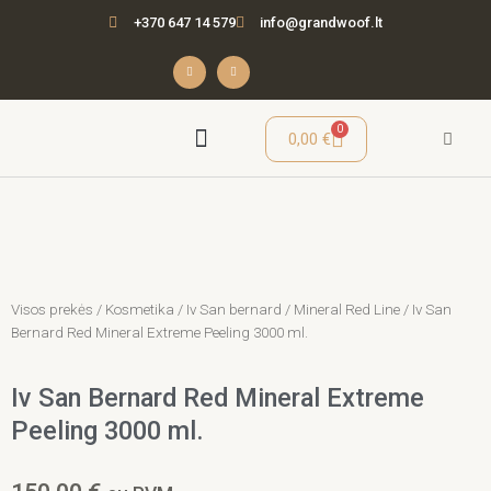
Pereiti
+370 647 14 579
info@grandwoof.lt
prie
turinio
F
I
a
n
c
s
e
t
b
a
o
g
o
r
Cart
0
0,00
€
k
a
-
m
f
Seminarai / Mokymai
Visos prekės
/
Kosmetika
/
Iv San bernard
/
Mineral Red Line
/ Iv San
Bernard Red Mineral Extreme Peeling 3000 ml.
Iv San Bernard Red Mineral Extreme
Peeling 3000 ml.