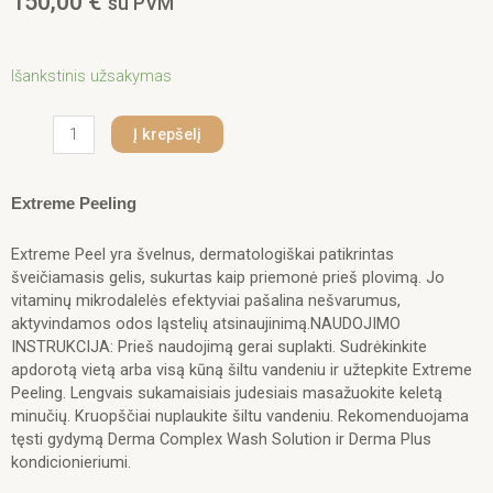
150,00
€
su PVM
produkto
Išankstinis užsakymas
kiekis:
Iv
Į krepšelį
San
Bernard
Red
Extreme Peeling
Mineral
Extreme
Extreme Peel yra švelnus, dermatologiškai patikrintas
Peeling
šveičiamasis gelis, sukurtas kaip priemonė prieš plovimą. Jo
3000
vitaminų mikrodalelės efektyviai pašalina nešvarumus,
ml.
aktyvindamos odos ląstelių atsinaujinimą.NAUDOJIMO
INSTRUKCIJA: Prieš naudojimą gerai suplakti. Sudrėkinkite
apdorotą vietą arba visą kūną šiltu vandeniu ir užtepkite Extreme
Peeling. Lengvais sukamaisiais judesiais masažuokite keletą
minučių. Kruopščiai nuplaukite šiltu vandeniu. Rekomenduojama
tęsti gydymą Derma Complex Wash Solution ir Derma Plus
kondicionieriumi.