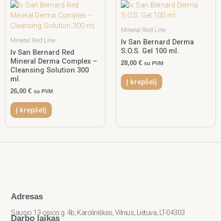
Mineral Red Line
Mineral Red Line
Iv San Bernard Derma
S.O.S. Gel 100 ml.
Iv San Bernard Red
Mineral Derma Complex –
28,00
€
su PVM
Cleansing Solution 300
ml.
Į krepšelį
26,00
€
su PVM
Į krepšelį
Adresas
Sausio 13-osios g. 4b, Karoliniškės, Vilnius, Lietuva, LT-04303
Darbo laikas