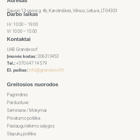
Adresas
Sausio 13-osios g. 4b, Karoliniškės, Vilnius, Lietuva, LT-04303
Darbo laikas
I-V: 10:00 – 19:00
VI: 10:00 – 15:00
Kontaktai
UAB Grandwoof
Įmonės kodas:
306313453
Tel.:
+370 647 14 579
El. paštas:
info@grandwoof.lt
Greitosios nuorodos
Pagrindinis
Parduotuvė
Seminarai / Mokymai
Privatumo politika
Paslaugu teikimo salygos
Slapukų politika