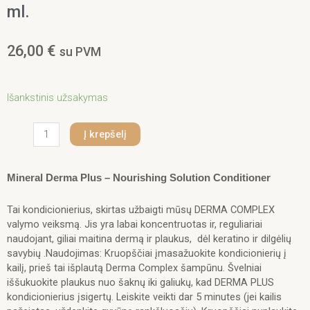
ml.
26,00
€
su PVM
produkto
Išankstinis užsakymas
kiekis:
Iv
Į krepšelį
San
Bernard
Red
Mineral Derma Plus – Nourishing Solution Conditioner
Mineral
Derma
Tai kondicionierius, skirtas užbaigti mūsų DERMA COMPLEX
Plus
valymo veiksmą. Jis yra labai koncentruotas ir, reguliariai
–
naudojant, giliai maitina dermą ir plaukus, dėl keratino ir dilgėlių
Nourishing
savybių .Naudojimas: Kruopščiai įmasažuokite kondicionierių į
Solution
kailį, prieš tai išplautą Derma Complex šampūnu. Švelniai
Conditioner
iššukuokite plaukus nuo šaknų iki galiukų, kad DERMA PLUS
300
kondicionierius įsigertų. Leiskite veikti dar 5 minutes (jei kailis
ml.