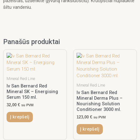
pažeistas, uždenkite gyvūną rankšluosčiu). Kruopščiai nuplaukite
šiltu vandeniu.
Panašūs produktai
Mineral Red Line
Mineral Red Line
Iv San Bernard Red
Mineral SK – Energising
Iv San Bernard Red
Serum 150 ml.
Mineral Derma Plus –
Nourishing Solution
32,00
€
su PVM
Conditioner 3000 ml.
Į krepšelį
123,00
€
su PVM
Į krepšelį