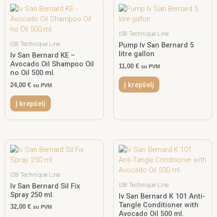
ISB Technique Line
ISB Technique Line
Pump Iv San Bernard 5
litre gallon
Iv San Bernard KE –
Avocado Oil Shampoo Oil
11,00
€
su PVM
no Oil 500 ml.
Į krepšelį
24,00
€
su PVM
Į krepšelį
ISB Technique Line
ISB Technique Line
Iv San Bernard Sil Fix
Spray 250 ml.
Iv San Bernard K 101 Anti-
Tangle Conditioner with
32,00
€
su PVM
Avocado Oil 500 ml.