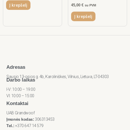
Į krepšelį
45,00
€
su PVM
Į krepšelį
Adresas
Sausio 13-osios g. 4b, Karoliniškės, Vilnius, Lietuva, LT-04303
Darbo laikas
I-V: 10:00 – 19:00
VI: 10:00 – 15:00
Kontaktai
UAB Grandwoof
Įmonės kodas:
306313453
Tel.:
+370 647 14 579