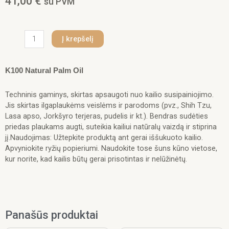
41,00
€
su PVM
produkto
Į krepšelį
kiekis:
Iv
San
K100 Natural Palm Oil
Bernard
K100
Techninis gaminys, skirtas apsaugoti nuo kailio susipainiojimo.
Natural
Jis skirtas ilgaplaukėms veislėms ir parodoms (pvz., Shih Tzu,
Palm
Lasa apso, Jorkšyro terjeras, pudelis ir kt.). Bendras sudėties
Oil
priedas plaukams augti, suteikia kailiui natūralų vaizdą ir stiprina
250
jį.Naudojimas: Užtepkite produktą ant gerai iššukuoto kailio.
ml.
Apvyniokite ryžių popieriumi. Naudokite tose šuns kūno vietose,
kur norite, kad kailis būtų gerai prisotintas ir nelūžinėtų.
Panašūs produktai