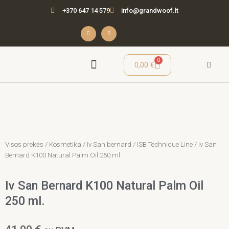
Pereiti
+370 647 14 579
info@grandwoof.lt
prie
turinio
F
I
a
n
c
s
e
t
b
a
o
g
o
r
Cart
0
0,00
€
k
a
-
m
f
Seminarai / Mokymai
Visos prekės
/
Kosmetika
/
Iv San bernard
/
ISB Technique Line
/ Iv San
Bernard K100 Natural Palm Oil 250 ml.
Iv San Bernard K100 Natural Palm Oil
250 ml.