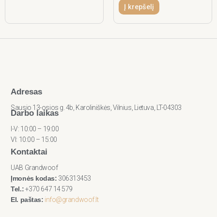
Į krepšelį
Adresas
Sausio 13-osios g. 4b, Karoliniškės, Vilnius, Lietuva, LT-04303
Darbo laikas
I-V: 10:00 – 19:00
VI: 10:00 – 15:00
Kontaktai
UAB Grandwoof
Įmonės kodas:
306313453
Tel.:
+370 647 14 579
El. paštas:
info@grandwoof.lt