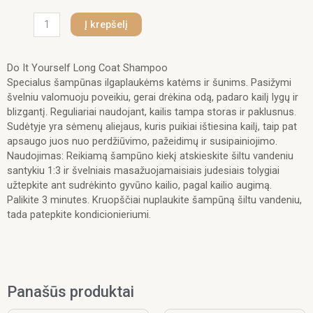
produkto
Į krepšelį
kiekis:
Iv
San
Do It Yourself Long Coat Shampoo
Bernard
Specialus šampūnas ilgaplaukėms katėms ir šunims. Pasižymi
Do
švelniu valomuoju poveikiu, gerai drėkina odą, padaro kailį lygų ir
It
blizgantį. Reguliariai naudojant, kailis tampa storas ir paklusnus.
Yourself
Sudėtyje yra sėmenų aliejaus, kuris puikiai ištiesina kailį, taip pat
Long
apsaugo juos nuo perdžiūvimo, pažeidimų ir susipainiojimo.
Coat
Naudojimas: Reikiamą šampūno kiekį atskieskite šiltu vandeniu
Shampoo
santykiu 1:3 ir švelniais masažuojamaisiais judesiais tolygiai
300
užtepkite ant sudrėkinto gyvūno kailio, pagal kailio augimą.
ml.
Palikite 3 minutes. Kruopščiai nuplaukite šampūną šiltu vandeniu,
tada patepkite kondicionieriumi.
Panašūs produktai