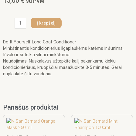
15,00
€
su PVM
produkto
Į krepšelį
kiekis:
Iv
San
Do It Yourself Long Coat Conditioner
Bernard
Minkštinantis kondicionierius ilgaplaukėms katėms ir šunims.
Do
Išvalo ir suteikia vilnai minkštumo.
It
Naudojimas: Nuskalavus užtepkite kailį pakankamu kiekiu
Yourself
kondicionieriaus, kruopščiai masažuokite 3-5 minutes. Gerai
Long
nuplaukite šiltu vandeniu.
Coat
Conditioner
300
ml.
Panašūs produktai