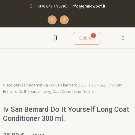
Pereiti
+370 647 14 579
info@grandwoof.lt
prie
turinio
F
I
a
n
c
s
e
t
b
a
o
g
o
r
Cart
0
0,00
€
k
a
-
m
f
Seminarai / Mokymai
Visos prekės
/
Kosmetika
/
Iv San bernard
/
DO IT YORSELF
/ Iv San
Bernard Do It Yourself Long Coat Conditioner 300 ml.
Iv San Bernard Do It Yourself Long Coat
Conditioner 300 ml.