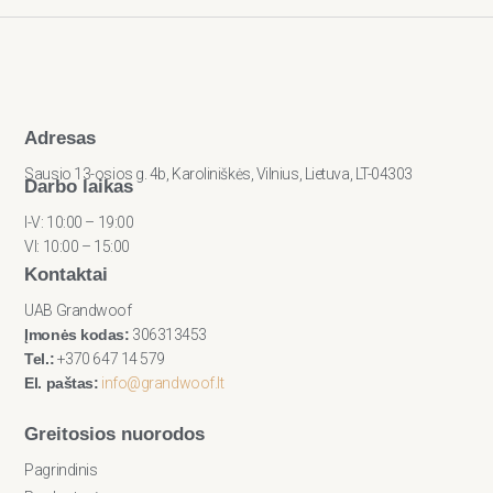
Adresas
Sausio 13-osios g. 4b, Karoliniškės, Vilnius, Lietuva, LT-04303
Darbo laikas
I-V: 10:00 – 19:00
VI: 10:00 – 15:00
Kontaktai
UAB Grandwoof
Įmonės kodas:
306313453
Tel.:
+370 647 14 579
El. paštas:
info@grandwoof.lt
Greitosios nuorodos
Pagrindinis