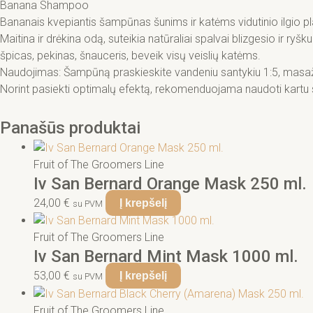
Banana Shampoo
Bananais kvepiantis šampūnas šunims ir katėms vidutinio ilgio pla
Maitina ir drėkina odą, suteikia natūraliai spalvai blizgesio ir r
špicas, pekinas, šnauceris, beveik visų veislių katėms.
Naudojimas: Šampūną praskieskite vandeniu santykiu 1:5, masažuoja
Norint pasiekti optimalų efektą, rekomenduojama naudoti kartu 
Panašūs produktai
Fruit of The Groomers Line
Iv San Bernard Orange Mask 250 ml.
24,00
€
Į krepšelį
su PVM
Fruit of The Groomers Line
Iv San Bernard Mint Mask 1000 ml.
53,00
€
Į krepšelį
su PVM
Fruit of The Groomers Line