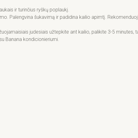
ukais ir turinčius ryškų poplaukį.
yškumo. Palengvina šukavimą ir padidina kailio apimtį. Rekomenduoj
maisiais judesiais užtepkite ant kailio, palikite 3-5 minutes, tad
su Banana kondicionieriumi.