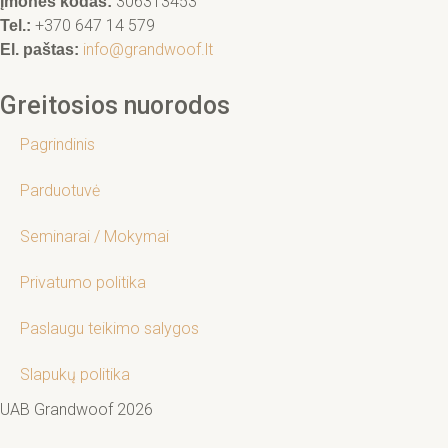
306313453
Įmonės kodas:
+370 647 14 579
Tel.:
info@grandwoof.lt
El. paštas:
Greitosios nuorodos
Pagrindinis
Parduotuvė
Seminarai / Mokymai
Privatumo politika
Paslaugu teikimo salygos
Slapukų politika
UAB Grandwoof 2026