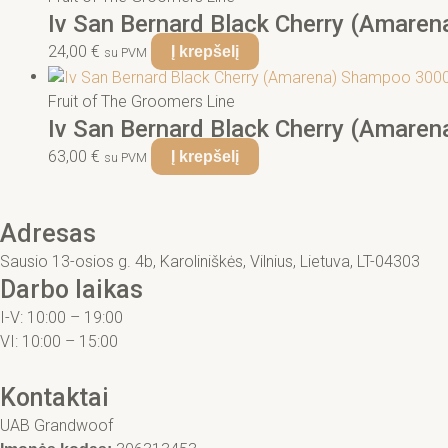
Iv San Bernard Black Cherry (Amaren
24,00
€
Į krepšelį
su PVM
Fruit of The Groomers Line
Iv San Bernard Black Cherry (Amare
63,00
€
Į krepšelį
su PVM
Adresas
Sausio 13-osios g. 4b, Karoliniškės, Vilnius, Lietuva, LT-04303
Darbo laikas
I-V: 10:00 – 19:00
VI: 10:00 – 15:00
Kontaktai
UAB Grandwoof