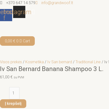
Pereiti
produkto
+370 647 14 579
info@grandwoof.lt
prie
kiekis:
ebook-
Instagram
turinio
Iv
f
San
Bernard
Banana
Shampoo
0,00
€
0
Cart
3
L.
Visos prekės
/
Kosmetika
/
Iv San bernard
/
Traditional Line
/ Iv
Iv San Bernard Banana Shampoo 3 L.
61,00
€
su PVM
Į krepšelį