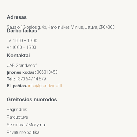
Adresas
Sausio 13-osios g. 4b, Karoliniškės, Vilnius, Lietuva, LT-04303
Darbo laikas
I-V: 10:00 – 19:00
VI: 10:00 – 15:00
Kontaktai
UAB Grandwoof
Įmonės kodas:
306313453
Tel.:
+370 647 14 579
El. paštas:
info@grandwoof.lt
Greitosios nuorodos
Pagrindinis
Parduotuvė
Seminarai / Mokymai
Privatumo politika