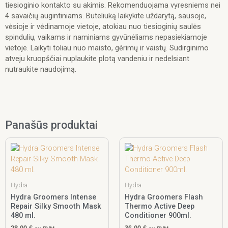
tiesioginio kontakto su akimis. Rekomenduojama vyresniems nei
4 savaičių augintiniams. Buteliuką laikykite uždarytą, sausoje,
vėsioje ir vėdinamoje vietoje, atokiau nuo tiesioginių saulės
spindulių, vaikams ir naminiams gyvūnėliams nepasiekiamoje
vietoje. Laikyti toliau nuo maisto, gėrimų ir vaistų. Sudirginimo
atveju kruopščiai nuplaukite plotą vandeniu ir nedelsiant
nutraukite naudojimą.
Panašūs produktai
Hydra
Hydra
Hydra Groomers Intense
Hydra Groomers Flash
Repair Silky Smooth Mask
Thermo Active Deep
480 ml.
Conditioner 900ml.