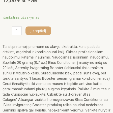
12,00
€
su PVM
produkto
Išankstinis užsakymas
kiekis:
Hydra
Į krepšelį
Pet
SPA
Senses
Tai stiprinamoji priemonė su alavijo ekstraktu, kuris padeda
Bliss
drėkinti, atgaivinti ir kondicionuoti kailį. Skirtas profesionaliam
Invigorating
naudojimui katėms ir šunims. Naudojimas: išoriniam naudojimui.
Booster
Supilkite 20 gramų (0,7 oz.) Bliss Conditioner į maišymo indą su
50
20 lašų Serenity Invigorating Booster (labiausiai tinka mažam
ml.
šuniui ir vidutinio kailio. Sureguliuokite kiekį pagal šuns dydį, bet
tęskite santykiu 1 lašas Booster vienam gramui kondicionieriaus).
Gerai išmaišykite iki vientisos masės ir tepkite ant viso kailio,
gerai masažuodami plaukų augimo kryptimis. Palikite 3 minutes ir
tada kruopščiai nuplaukite. Užbaikite su „Forever Bliss
Cologne“.Atsargiai: visiškai homogenizavus Bliss Conditioner su
Bliss Invigorating Booster, produktą reikia naudoti nedelsiant.
Gaminio spalva gali keistis, nepakenkiant veikimui. Venkite nuryti ir