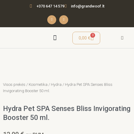
Pereiti
+370 647 14 579
info@grandwoof.lt
prie
turinio
F
I
a
n
c
s
e
t
b
a
o
g
o
r
Cart
0
0,00
€
k
a
-
m
f
Seminarai / Mokymai
Visos prekės
/
Kosmetika
/
Hydra
/ Hydra Pet SPA Senses Bliss
Invigorating Booster 50 ml.
Hydra Pet SPA Senses Bliss Invigorating
Booster 50 ml.