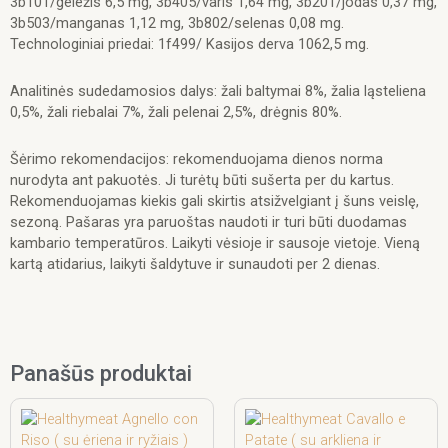
3b101/geležis 6,5 mg, 3b405/varis 1,64 mg, 3b201/jodas 0,37 mg,
3b503/manganas 1,12 mg, 3b802/selenas 0,08 mg.
Technologiniai priedai: 1f499/ Kasijos derva 1062,5 mg.
Analitinės sudedamosios dalys: žali baltymai 8%, žalia ląsteliena
0,5%, žali riebalai 7%, žali pelenai 2,5%, drėgnis 80%.
Šėrimo rekomendacijos: rekomenduojama dienos norma
nurodyta ant pakuotės. Ji turėtų būti sušerta per du kartus.
Rekomenduojamas kiekis gali skirtis atsižvelgiant į šuns veislę,
sezoną. Pašaras yra paruoštas naudoti ir turi būti duodamas
kambario temperatūros. Laikyti vėsioje ir sausoje vietoje. Vieną
kartą atidarius, laikyti šaldytuve ir sunaudoti per 2 dienas.
Panašūs produktai