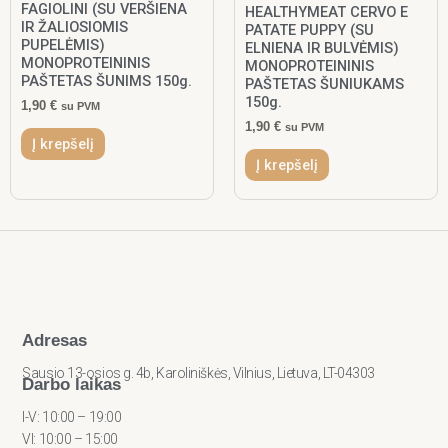
FAGIOLINI (SU VERŠIENA
HEALTHYMEAT CERVO E
IR ŽALIOSIOMIS
PATATE PUPPY (SU
PUPELĖMIS)
ELNIENA IR BULVĖMIS)
MONOPROTEININIS
MONOPROTEININIS
PAŠTETAS ŠUNIMS 150g.
PAŠTETAS ŠUNIUKAMS
150g.
1,90
€
su PVM
1,90
€
su PVM
Į krepšelį
Į krepšelį
Adresas
Sausio 13-osios g. 4b, Karoliniškės, Vilnius, Lietuva, LT-04303
Darbo laikas
I-V: 10:00 – 19:00
VI: 10:00 – 15:00