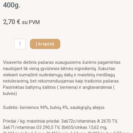
400g.
2,70
€
su PVM
produkto
Į krepšelį
kiekis:
Healthymeat
Cinghiale
Visavertis dietinis pašaras suaugusiems šunims pagamintas
e
naudojant tik vieną gyvūninės kilmės ingredientą. Sukurtas
Patate
siekiant sumažinti sudedamųjų dalių ir maistinių medžiagų
(
netoleravimą, bet rekomenduojamas kaip tradicinis pašaras.
su
Pasirinktas baltymų šaltinis ( šerniena) ir angliavandeniai (
šerniena
bulvės).
ir
bulvėmis)
Sudėtis: šernienos 94%, bulvių 4%, saulėgrąžų aliejus.
paštetas
šunims
Priedai / kg: maistiniai priedai: 3a672c/vitaminas A 2670 TV,
400g.
3a671/vitaminas D3 290,5 TV, 3b605/cinkas 15,62 mg,