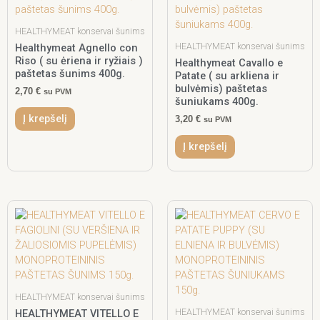
HEALTHYMEAT konservai šunims
HEALTHYMEAT konservai šunims
Healthymeat Agnello con
Riso ( su ėriena ir ryžiais )
Healthymeat Cavallo e
paštetas šunims 400g.
Patate ( su arkliena ir
bulvėmis) paštetas
2,70
€
su PVM
šuniukams 400g.
Į krepšelį
3,20
€
su PVM
Į krepšelį
HEALTHYMEAT konservai šunims
HEALTHYMEAT konservai šunims
HEALTHYMEAT VITELLO E