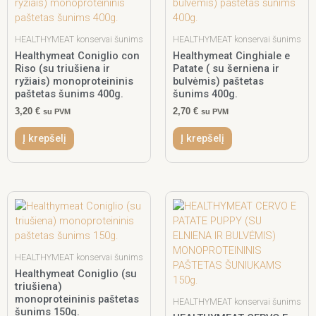
HEALTHYMEAT konservai šunims
HEALTHYMEAT konservai šunims
Healthymeat Coniglio con
Healthymeat Cinghiale e
Riso (su triušiena ir
Patate ( su šerniena ir
ryžiais) monoproteininis
bulvėmis) paštetas
paštetas šunims 400g.
šunims 400g.
3,20
€
2,70
€
su PVM
su PVM
Į krepšelį
Į krepšelį
HEALTHYMEAT konservai šunims
Healthymeat Coniglio (su
triušiena)
monoproteininis paštetas
HEALTHYMEAT konservai šunims
šunims 150g.