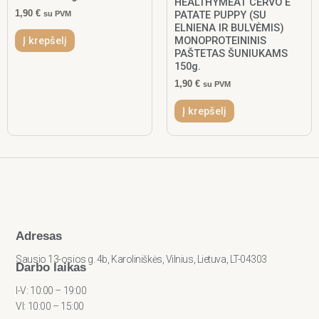
HEALTHYMEAT CERVO E
1,90
€
PATATE PUPPY (SU
su PVM
ELNIENA IR BULVĖMIS)
MONOPROTEININIS
Į krepšelį
PAŠTETAS ŠUNIUKAMS
150g.
1,90
€
su PVM
Į krepšelį
Adresas
Sausio 13-osios g. 4b, Karoliniškės, Vilnius, Lietuva, LT-04303
Darbo laikas
I-V: 10:00 – 19:00
VI: 10:00 – 15:00