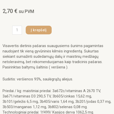
2,70
€
su PVM
produkto
Į krepšelį
kiekis:
Healthymeat
Vitello
Visavertis dietinis pašaras suaugusiems šunims pagamintas
(su
naudojant tik vieną gyvūninės kilmės ingredientą. Sukurtas
veršiena)
siekiant sumažinti sudedamųjų dalių ir maistinių medžiagų
monoproteininis
netoleravimą, bet rekomenduojamas kaip tradicinis pašaras.
paštetas
Pasirinktas baltymų šaltinis ( veršiena ).
šunims
400g.
Sudėtis: veršienos 95%, saulėgrąžų aliejus.
Priedai / kg: maistiniai priedai: 3a672c/vitaminas A 2670 TV,
3a671/vitaminas D3 290,5 TV, 3b605/cinkas 15,62 mg,
3b101/geležis 6,5 mg, 3b405/varis 1,64 mg, 3b201/jodas 0,37 mg,
3b503/manganas 1,12 mg, 3b802/selenas 0,08 mg.
Technologiniai priedai: 1f499/ Kasijos derva 1062,5 mg.