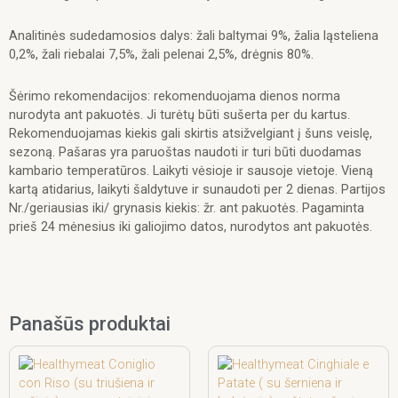
Analitinės sudedamosios dalys: žali baltymai 9%, žalia ląsteliena
0,2%, žali riebalai 7,5%, žali pelenai 2,5%, drėgnis 80%.
Šėrimo rekomendacijos: rekomenduojama dienos norma
nurodyta ant pakuotės. Ji turėtų būti sušerta per du kartus.
Rekomenduojamas kiekis gali skirtis atsižvelgiant į šuns veislę,
sezoną. Pašaras yra paruoštas naudoti ir turi būti duodamas
kambario temperatūros. Laikyti vėsioje ir sausoje vietoje. Vieną
kartą atidarius, laikyti šaldytuve ir sunaudoti per 2 dienas. Partijos
Nr./geriausias iki/ grynasis kiekis: žr. ant pakuotės. Pagaminta
prieš 24 mėnesius iki galiojimo datos, nurodytos ant pakuotės.
Panašūs produktai