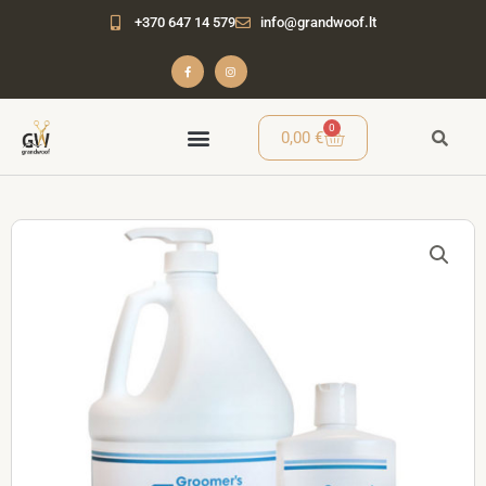
Pereiti
+370 647 14 579
info@grandwoof.lt
prie
turinio
F
I
a
n
c
s
e
t
b
a
o
g
o
r
Cart
0
0,00
€
k
a
-
m
f