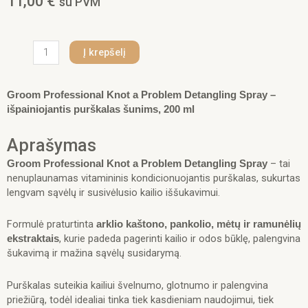
11,00
€
su PVM
produkto
Į krepšelį
kiekis:
Groom
Professional
Groom Professional Knot a Problem Detangling Spray –
Knot
išpainiojantis purškalas šunims, 200 ml
a
Problem
Aprašymas
Detangling
Spray,
– tai
Groom Professional Knot a Problem Detangling Spray
200
nenuplaunamas vitamininis kondicionuojantis purškalas, sukurtas
ml
lengvam sąvėlų ir susivėlusio kailio iššukavimui.
Formulė praturtinta
arklio kaštono, pankolio, mėtų ir ramunėlių
, kurie padeda pagerinti kailio ir odos būklę, palengvina
ekstraktais
šukavimą ir mažina sąvėlų susidarymą.
Purškalas suteikia kailiui švelnumo, glotnumo ir palengvina
priežiūrą, todėl idealiai tinka tiek kasdieniam naudojimui, tiek