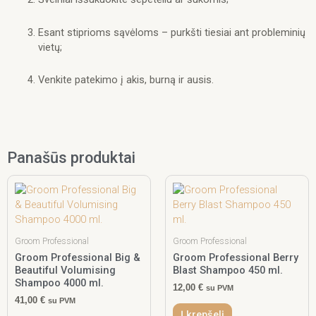
Esant stiprioms sąvėloms – purkšti tiesiai ant probleminių
vietų;
Venkite patekimo į akis, burną ir ausis.
Panašūs produktai
Groom Professional
Groom Professional
Groom Professional Big &
Groom Professional Berry
Beautiful Volumising
Blast Shampoo 450 ml.
Shampoo 4000 ml.
12,00
€
su PVM
41,00
€
su PVM
Į krepšelį