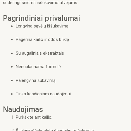
sudėtingesniems iššukavimo atvejams.
Pagrindiniai privalumai
Lengvina sąvėlų iššukavimą
Pagerina kailio ir odos būklę
Su augaliniais ekstraktais
Nenuplaunama formulė
Palengvina šukavimą
Tinka kasdieniam naudojimui
Naudojimas
Purkškite ant kailio;
Švelniai iššukuokite šepetėliu ar šukomis;