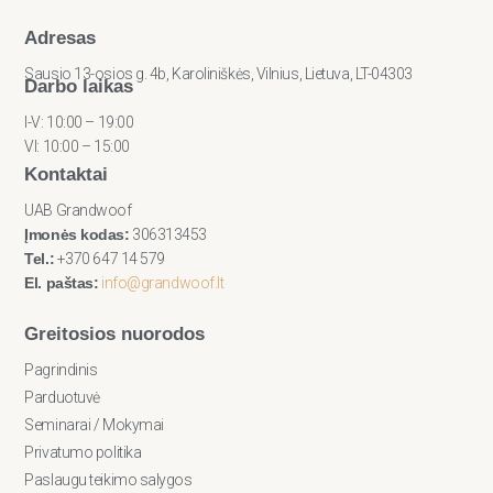
Adresas
Sausio 13-osios g. 4b, Karoliniškės, Vilnius, Lietuva, LT-04303
Darbo laikas
I-V: 10:00 – 19:00
VI: 10:00 – 15:00
Kontaktai
UAB Grandwoof
Įmonės kodas:
306313453
Tel.:
+370 647 14 579
El. paštas:
info@grandwoof.lt
Greitosios nuorodos
Pagrindinis
Parduotuvė
Seminarai / Mokymai
Privatumo politika
Paslaugu teikimo salygos