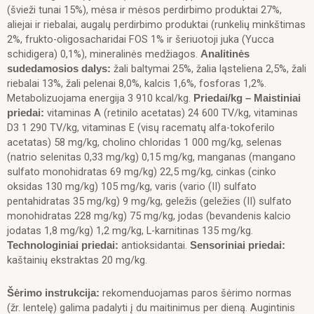
(švieži tunai 15%), mėsa ir mėsos perdirbimo produktai 27%,
aliejai ir riebalai, augalų perdirbimo produktai (runkelių minkštimas
2%, frukto-oligosacharidai FOS 1% ir šeriuotoji juka (Yucca
schidigera) 0,1%), mineralinės medžiagos.
Analitinės
žali baltymai 25%, žalia ląsteliena 2,5%, žali
sudedamosios dalys:
riebalai 13%, žali pelenai 8,0%, kalcis 1,6%, fosforas 1,2%.
Metabolizuojama energija 3 910 kcal/kg.
Priedai/kg – Maistiniai
vitaminas A (retinilo acetatas) 24 600 TV/kg, vitaminas
priedai:
D3 1 290 TV/kg, vitaminas E (visų racematų alfa-tokoferilo
acetatas) 58 mg/kg, cholino chloridas 1 000 mg/kg, selenas
(natrio selenitas 0,33 mg/kg) 0,15 mg/kg, manganas (mangano
sulfato monohidratas 69 mg/kg) 22,5 mg/kg, cinkas (cinko
oksidas 130 mg/kg) 105 mg/kg, varis (vario (II) sulfato
pentahidratas 35 mg/kg) 9 mg/kg, geležis (geležies (II) sulfato
monohidratas 228 mg/kg) 75 mg/kg, jodas (bevandenis kalcio
jodatas 1,8 mg/kg) 1,2 mg/kg, L-karnitinas 135 mg/kg.
antioksidantai.
Technologiniai priedai:
Sensoriniai priedai:
kaštainių ekstraktas 20 mg/kg.
rekomenduojamas paros šėrimo normas
Šėrimo instrukcija:
(žr. lentelę) galima padalyti į du maitinimus per dieną. Augintinis