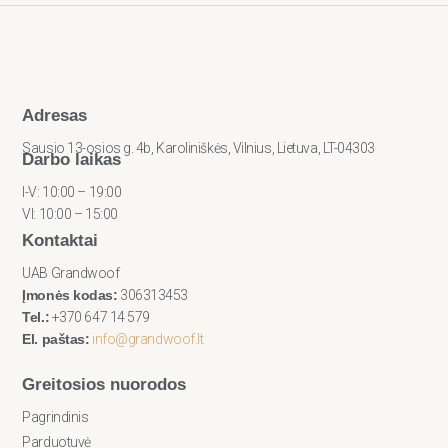
Adresas
Sausio 13-osios g. 4b, Karoliniškės, Vilnius, Lietuva, LT-04303
Darbo laikas
I-V: 10:00 – 19:00
VI: 10:00 – 15:00
Kontaktai
UAB Grandwoof
Įmonės kodas:
306313453
Tel.:
+370 647 14 579
El. paštas:
info@grandwoof.lt
Greitosios nuorodos
Pagrindinis
Parduotuvė