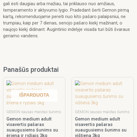
gali ėsti daugiau arba mažiau, tai priklauso nuo amžiaus,
temperamento ir aktyvumo lygio. Pradedant šerti Gemon pirmą
kartą, rekomenduojame pereiti nuo kito pašaro palaipsniui, ne
trumpiau, kaip per 7 dienas, senojo pašaro kiekį mažinant, o
naujojo kiekį didinant. Augintinio indelyje visada turi būti švaraus
geriamo vandens.
Panašūs produktai
IŠPARDUOTA
GEMON sausas maistas šunims
GEMON sausas maistas šunims
Gemon medium adult
Gemon medium adult
visavertis pašaras
visavertis pašaras
suaugusiems šunims su
suaugusiems šunims su
ėriena ir ryžiais 3kg
vištiena 3kg