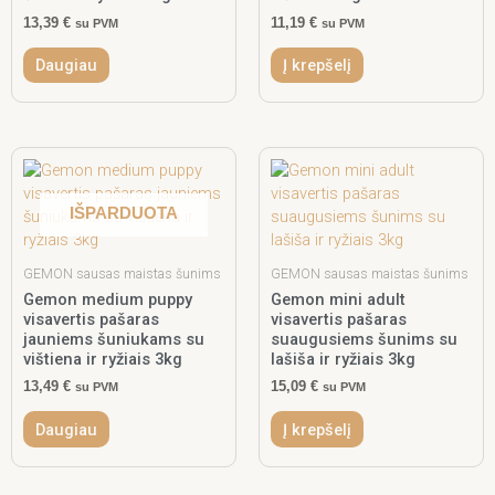
13,39
€
11,19
€
su PVM
su PVM
Daugiau
Į krepšelį
IŠPARDUOTA
GEMON sausas maistas šunims
GEMON sausas maistas šunims
Gemon medium puppy
Gemon mini adult
visavertis pašaras
visavertis pašaras
jauniems šuniukams su
suaugusiems šunims su
vištiena ir ryžiais 3kg
lašiša ir ryžiais 3kg
13,49
€
15,09
€
su PVM
su PVM
Daugiau
Į krepšelį