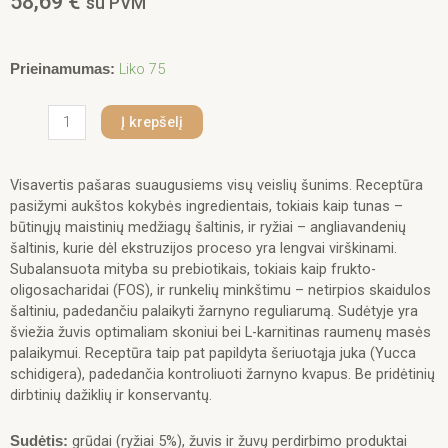
58,69
€
su PVM
produkto
Liko 75
Prieinamumas:
kiekis:
Gemon
Į krepšelį
BFB
-
Dry
Visavertis pašaras suaugusiems visų veislių šunims. Receptūra
Dog
pasižymi aukštos kokybės ingredientais, tokiais kaip tunas –
Adult
būtinųjų maistinių medžiagų šaltinis, ir ryžiai – angliavandenių
Tuna
šaltinis, kurie dėl ekstruzijos proceso yra lengvai virškinami.
&
Subalansuota mityba su prebiotikais, tokiais kaip frukto-
Rice
oligosacharidai (FOS), ir runkelių minkštimu – netirpios skaidulos
20
šaltiniu, padedančiu palaikyti žarnyno reguliarumą. Sudėtyje yra
kg
šviežia žuvis optimaliam skoniui bei L-karnitinas raumenų masės
palaikymui. Receptūra taip pat papildyta šeriuotąja juka (Yucca
schidigera), padedančia kontroliuoti žarnyno kvapus. Be pridėtinių
dirbtinių dažiklių ir konservantų.
grūdai (ryžiai 5%), žuvis ir žuvų perdirbimo produktai
Sudėtis: