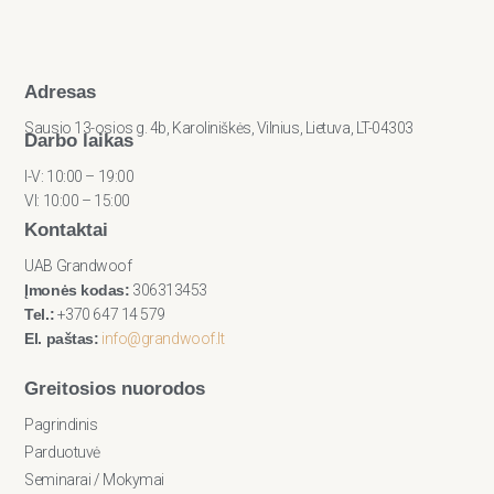
Adresas
Sausio 13-osios g. 4b, Karoliniškės, Vilnius, Lietuva, LT-04303
Darbo laikas
I-V: 10:00 – 19:00
VI: 10:00 – 15:00
Kontaktai
UAB Grandwoof
Įmonės kodas:
306313453
Tel.:
+370 647 14 579
El. paštas:
info@grandwoof.lt
Greitosios nuorodos
Pagrindinis
Parduotuvė
Seminarai / Mokymai