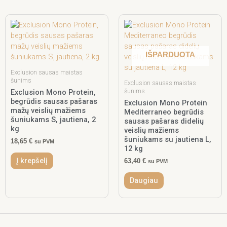
IŠPARDUOTA
Exclusion sausas maistas
šunims
Exclusion sausas maistas
šunims
Exclusion Mono Protein,
begrūdis sausas pašaras
Exclusion Mono Protein
mažų veislių mažiems
Mediterraneo begrūdis
šuniukams S, jautiena, 2
sausas pašaras didelių
kg
veislių mažiems
šuniukams su jautiena L,
18,65
€
su PVM
12 kg
Į krepšelį
63,40
€
su PVM
Daugiau