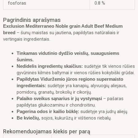
fosforas
0.8 %
Pagrindinis aprašymas
Exclusion Mediterraneo Noble grain Adult Beef Medium
– šunų maistas su jautiena, papildytas natūraliais ir
breed
vertingais ingredientais.
Tinkamas vidutinio dydžio veislių, suaugusiems
šunims.
sudėtyje tik vienos rūšies
Nedidelis ingredientų skaičius:
gyvūninės kilmės baltymai ir vienos rūšies kokybiški grūdai.
Papildytas Viduržemio jūros regiono supermaisto
sudėtyje yra kanapių, alyvuogių aliejaus,
ingredientais:
pomidorų, granatų, brokolių ir cikorijų.
– pašaras
Palaiko sveikus sąnarius ir jų vystymąsi
papildytas gliukozaminu ir chondroitinu.
sudėtyje yra judrų aliejų.
Pagerina odos ir kailio būklę:
sojos, kukurūzų ir vištienos riebalų.
Be kviečių,
Rekomenduojamas kiekis per parą