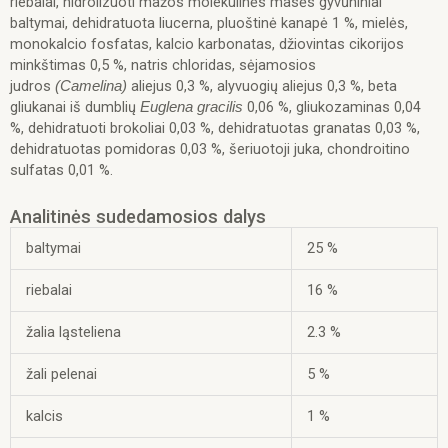
riebalai, hidrolizuoti mažos molekulinės masės gyvūniniai
jautiena,
baltymai, dehidratuota liucerna, pluoštinė kanapė 1 %, mielės,
M,
monokalcio fosfatas, kalcio karbonatas, džiovintas cikorijos
12
minkštimas 0,5 %, natris chloridas, sėjamosios
kg
judros
aliejus 0,3 %, alyvuogių aliejus 0,3 %, beta
(Camelina)
gliukanai iš dumblių
0,06 %, gliukozaminas 0,04
Euglena gracilis
%, dehidratuoti brokoliai 0,03 %, dehidratuotas granatas 0,03 %,
dehidratuotas pomidoras 0,03 %, šeriuotoji juka, chondroitino
sulfatas 0,01 %.
Analitinės sudedamosios dalys
baltymai
25 %
riebalai
16 %
žalia ląsteliena
2.3 %
žali pelenai
5 %
kalcis
1 %