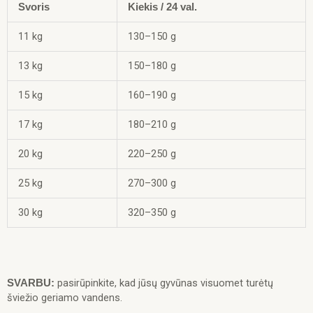
Svoris
Kiekis / 24 val.
11 kg
130–150 g
13 kg
150–180 g
15 kg
160–190 g
17 kg
180–210 g
20 kg
220–250 g
25 kg
270–300 g
30 kg
320–350 g
pasirūpinkite, kad jūsų gyvūnas visuomet turėtų
SVARBU:
šviežio geriamo vandens.