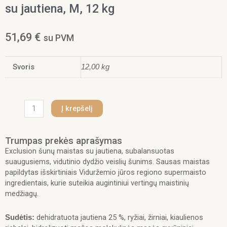
su jautiena, M, 12 kg
51,69
€
su PVM
Svoris
12,00 kg
produkto
Į krepšelį
kiekis:
Exclusion
Mono
Trumpas prekės aprašymas
Protein
Exclusion šunų maistas su jautiena, subalansuotas
Mediterraneo
suaugusiems, vidutinio dydžio veislių šunims. Sausas maistas
sausas
papildytas išskirtiniais Viduržemio jūros regiono supermaisto
pašaras
ingredientais, kurie suteikia augintiniui vertingų maistinių
vidutinių
medžiagų.
veislių
šunims
dehidratuota jautiena 25 %, ryžiai, žirniai, kiaulienos
Sudėtis:
su