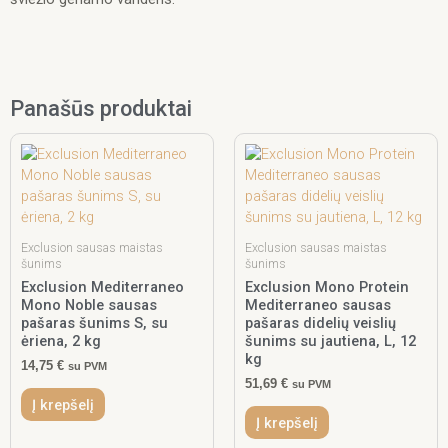
Panašūs produktai
Exclusion sausas maistas
Exclusion sausas maistas
šunims
šunims
Exclusion Mediterraneo
Exclusion Mono Protein
Mono Noble sausas
Mediterraneo sausas
pašaras šunims S, su
pašaras didelių veislių
ėriena, 2 kg
šunims su jautiena, L, 12
kg
14,75
€
su PVM
51,69
€
su PVM
Į krepšelį
Į krepšelį