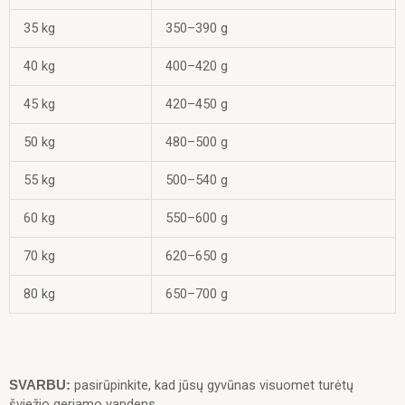
35 kg
350–390 g
40 kg
400–420 g
45 kg
420–450 g
50 kg
480–500 g
55 kg
500–540 g
60 kg
550–600 g
70 kg
620–650 g
80 kg
650–700 g
pasirūpinkite, kad jūsų gyvūnas visuomet turėtų
SVARBU:
šviežio geriamo vandens.