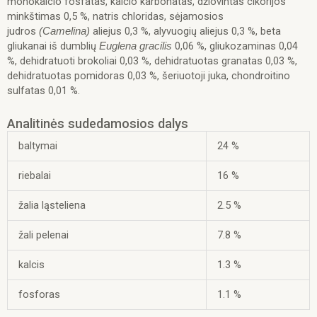
monokalcio fosfatas, kalcio karbonatas, džiovintas cikorijos
ėriena,
minkštimas 0,5 %, natris chloridas, sėjamosios
L,
judros
aliejus 0,3 %, alyvuogių aliejus 0,3 %, beta
(Camelina)
12
gliukanai iš dumblių
0,06 %, gliukozaminas 0,04
Euglena gracilis
kg
%, dehidratuoti brokoliai 0,03 %, dehidratuotas granatas 0,03 %,
dehidratuotas pomidoras 0,03 %, šeriuotoji juka, chondroitino
sulfatas 0,01 %.
Analitinės sudedamosios dalys
baltymai
24 %
riebalai
16 %
žalia ląsteliena
2.5 %
žali pelenai
7.8 %
kalcis
1.3 %
fosforas
1.1 %