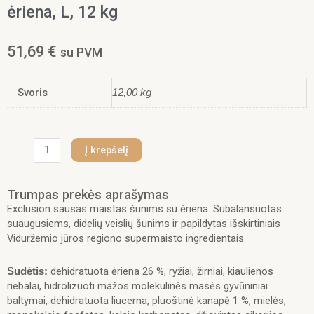
ėriena, L, 12 kg
51,69
€
su PVM
Svoris
12,00 kg
produkto
Į krepšelį
kiekis:
Exclusion
Mono
Trumpas prekės aprašymas
Protein
Exclusion sausas maistas šunims su ėriena. Subalansuotas
Mediterraneo
suaugusiems, didelių veislių šunims ir papildytas išskirtiniais
sausas
Viduržemio jūros regiono supermaisto ingredientais.
pašaras
didelių
dehidratuota ėriena 26 %, ryžiai, žirniai, kiaulienos
Sudėtis:
veislių
riebalai, hidrolizuoti mažos molekulinės masės gyvūniniai
šunims
baltymai, dehidratuota liucerna, pluoštinė kanapė 1 %, mielės,
su