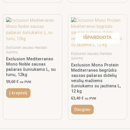
IŠPARDUOTA
Exclusion sausas maistas
šunims
Exclusion sausas maistas
šunims
Exclusion Mediterraneo
Mono Noble sausas
Exclusion Mono Protein
pašaras šuniukams L, su
Mediterraneo begrūdis
tunu, 12kg
sausas pašaras didelių
veislių mažiems
59,60
€
su PVM
šuniukams su jautiena L,
12 kg
Į krepšelį
63,40
€
su PVM
Daugiau