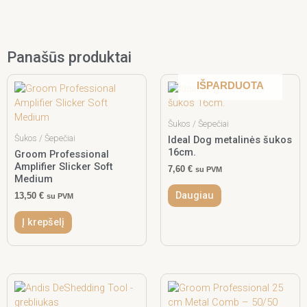
Panašūs produktai
IŠPARDUOTA
Šukos / Šepečiai
Šukos / Šepečiai
Ideal Dog metalinės šukos
16cm.
Groom Professional
Amplifier Slicker Soft
7,60
€
su PVM
Medium
Daugiau
13,50
€
su PVM
Į krepšelį