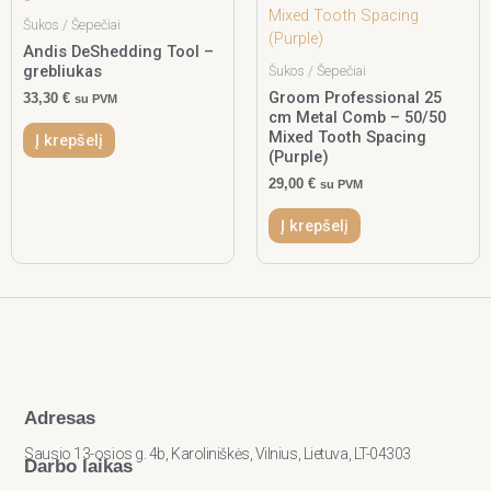
Šukos / Šepečiai
Andis DeShedding Tool –
grebliukas
Šukos / Šepečiai
Groom Professional 25
33,30
€
su PVM
cm Metal Comb – 50/50
Mixed Tooth Spacing
Į krepšelį
(Purple)
29,00
€
su PVM
Į krepšelį
Adresas
Sausio 13-osios g. 4b, Karoliniškės, Vilnius, Lietuva, LT-04303
Darbo laikas