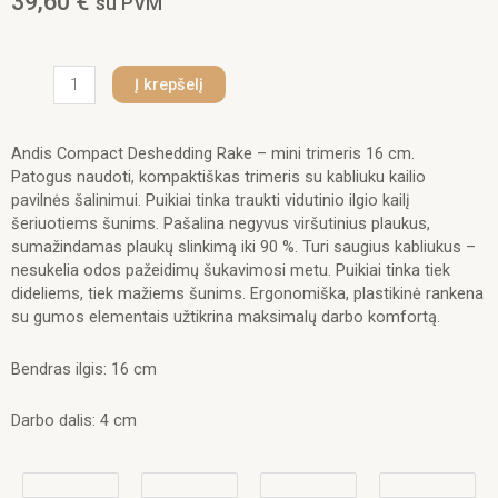
39,60
€
su PVM
produkto
Į krepšelį
kiekis:
Andis
Compact
Andis Compact Deshedding Rake – mini trimeris 16 cm.
Deshedding
Patogus naudoti, kompaktiškas trimeris su kabliuku kailio
Rake
pavilnės šalinimui. Puikiai tinka traukti vidutinio ilgio kailį
–
šeriuotiems šunims. Pašalina negyvus viršutinius plaukus,
mini
sumažindamas plaukų slinkimą iki 90 %. Turi saugius kabliukus –
trimeris
nesukelia odos pažeidimų šukavimosi metu. Puikiai tinka tiek
dideliems, tiek mažiems šunims. Ergonomiška, plastikinė rankena
su gumos elementais užtikrina maksimalų darbo komfortą.
Bendras ilgis: 16 cm
Darbo dalis: 4 cm