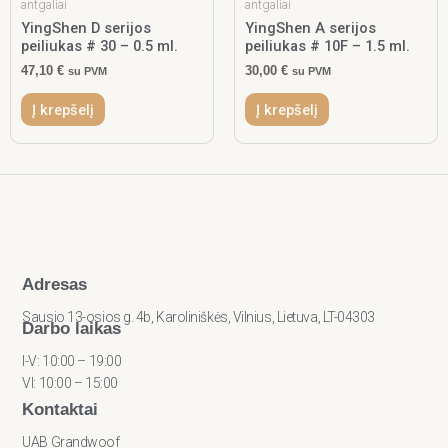
antgaliai
antgaliai
YingShen D serijos
YingShen A serijos
peiliukas # 30 – 0.5 ml.
peiliukas # 10F – 1.5 ml.
47,10
€
30,00
€
su PVM
su PVM
Į krepšelį
Į krepšelį
Adresas
Sausio 13-osios g. 4b, Karoliniškės, Vilnius, Lietuva, LT-04303
Darbo laikas
I-V: 10:00 – 19:00
VI: 10:00 – 15:00
Kontaktai
UAB Grandwoof