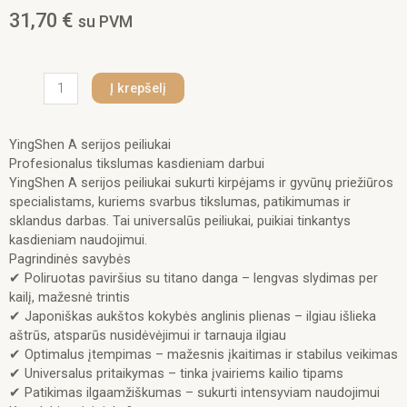
31,70
€
su PVM
produkto
Į krepšelį
kiekis:
YingShen
A
YingShen A serijos peiliukai
serijos
Profesionalus tikslumas kasdieniam darbui
peiliukas
YingShen A serijos peiliukai sukurti kirpėjams ir gyvūnų priežiūros
#
specialistams, kuriems svarbus tikslumas, patikimumas ir
7F
sklandus darbas. Tai universalūs peiliukai, puikiai tinkantys
-
kasdieniam naudojimui.
3.2
Pagrindinės savybės
ml.
✔ Poliruotas paviršius su titano danga – lengvas slydimas per
kailį, mažesnė trintis
✔ Japoniškas aukštos kokybės anglinis plienas – ilgiau išlieka
aštrūs, atsparūs nusidėvėjimui ir tarnauja ilgiau
✔ Optimalus įtempimas – mažesnis įkaitimas ir stabilus veikimas
✔ Universalus pritaikymas – tinka įvairiems kailio tipams
✔ Patikimas ilgaamžiškumas – sukurti intensyviam naudojimui