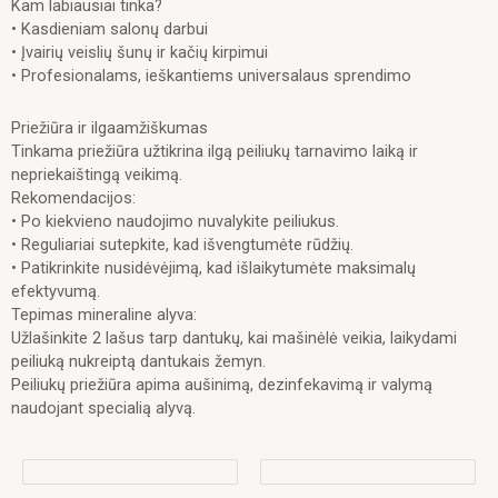
Kam labiausiai tinka?
• Kasdieniam salonų darbui
• Įvairių veislių šunų ir kačių kirpimui
• Profesionalams, ieškantiems universalaus sprendimo
Priežiūra ir ilgaamžiškumas
Tinkama priežiūra užtikrina ilgą peiliukų tarnavimo laiką ir
nepriekaištingą veikimą.
Rekomendacijos:
• Po kiekvieno naudojimo nuvalykite peiliukus.
• Reguliariai sutepkite, kad išvengtumėte rūdžių.
• Patikrinkite nusidėvėjimą, kad išlaikytumėte maksimalų
efektyvumą.
Tepimas mineraline alyva:
Užlašinkite 2 lašus tarp dantukų, kai mašinėlė veikia, laikydami
peiliuką nukreiptą dantukais žemyn.
Peiliukų priežiūra apima aušinimą, dezinfekavimą ir valymą
naudojant specialią alyvą.