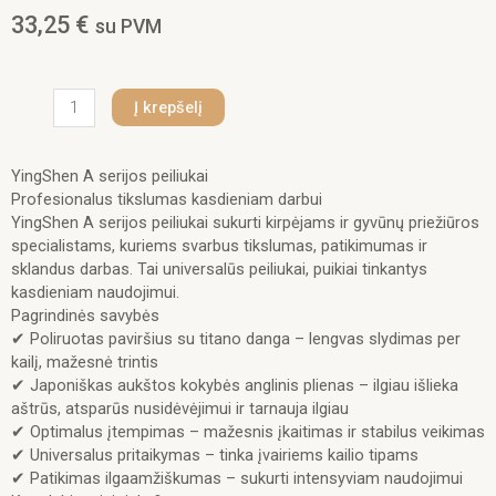
33,25
€
su PVM
produkto
Į krepšelį
kiekis:
YingShen
A
YingShen A serijos peiliukai
serijos
Profesionalus tikslumas kasdieniam darbui
peiliukas
YingShen A serijos peiliukai sukurti kirpėjams ir gyvūnų priežiūros
#
specialistams, kuriems svarbus tikslumas, patikimumas ir
5F
sklandus darbas. Tai universalūs peiliukai, puikiai tinkantys
-
kasdieniam naudojimui.
6.4
Pagrindinės savybės
ml.
✔ Poliruotas paviršius su titano danga – lengvas slydimas per
kailį, mažesnė trintis
✔ Japoniškas aukštos kokybės anglinis plienas – ilgiau išlieka
aštrūs, atsparūs nusidėvėjimui ir tarnauja ilgiau
✔ Optimalus įtempimas – mažesnis įkaitimas ir stabilus veikimas
✔ Universalus pritaikymas – tinka įvairiems kailio tipams
✔ Patikimas ilgaamžiškumas – sukurti intensyviam naudojimui