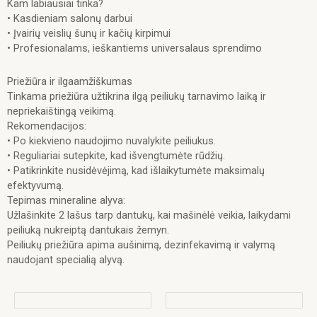
Kam labiausiai tinka?
• Kasdieniam salonų darbui
• Įvairių veislių šunų ir kačių kirpimui
• Profesionalams, ieškantiems universalaus sprendimo
Priežiūra ir ilgaamžiškumas
Tinkama priežiūra užtikrina ilgą peiliukų tarnavimo laiką ir
nepriekaištingą veikimą.
Rekomendacijos:
• Po kiekvieno naudojimo nuvalykite peiliukus.
• Reguliariai sutepkite, kad išvengtumėte rūdžių.
• Patikrinkite nusidėvėjimą, kad išlaikytumėte maksimalų
efektyvumą.
Tepimas mineraline alyva:
Užlašinkite 2 lašus tarp dantukų, kai mašinėlė veikia, laikydami
peiliuką nukreiptą dantukais žemyn.
Peiliukų priežiūra apima aušinimą, dezinfekavimą ir valymą
naudojant specialią alyvą.