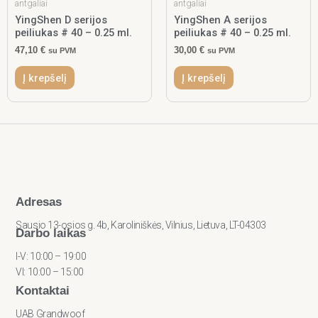
antgaliai
antgaliai
YingShen D serijos
YingShen A serijos
peiliukas # 40 – 0.25 ml.
peiliukas # 40 – 0.25 ml.
47,10
€
30,00
€
su PVM
su PVM
Į krepšelį
Į krepšelį
Adresas
Sausio 13-osios g. 4b, Karoliniškės, Vilnius, Lietuva, LT-04303
Darbo laikas
I-V: 10:00 – 19:00
VI: 10:00 – 15:00
Kontaktai
UAB Grandwoof