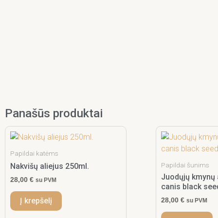
Panašūs produktai
Papildai katėms
Papildai šunims
Nakvišų aliejus 250ml.
Juodųjų kmynų 
28,00
€
su PVM
canis black see
28,00
€
Į krepšelį
su PVM