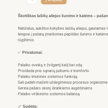
kiekis:
Škotiškas
lašišų
Škotiškas lašišų aliejus šunims ir katėms – pašar
aliejus
šunims
Natūralus, aukštos kokybės lašišų aliejus, gaunamas iš
ir
lengvai į pašarą įmaišomas papildas šunims ir katėms
katėms,
rūgštimis.
500
ml
✅
Privalumai:
Palaiko sveiką ir žvilgantį kailį bei odą
Prisideda prie sąnarių judrumo ir komforto
Palaiko imuninės sistemos funkciją
Gali padėti mažinti uždegiminius procesus organizme
Gerina pašaro skonį išrankiems augintiniams
Palaiko virškinimo sistemos balansą
🦴
Sudėtis: