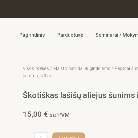
Pagrindinis
Parduotuvė
Seminarai / Moky
Visos prekės
/
Maisto papildai augintiniams
/
Papildai šu
katėms, 500 ml
Škotiškas lašišų aliejus šunims
15,00
€
su PVM
produkto
Į krepšelį