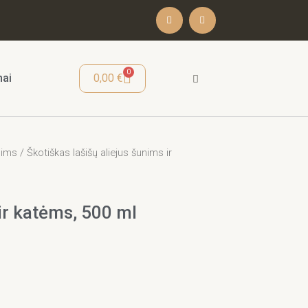
F
I
a
n
c
s
e
t
b
a
o
g
o
r
Cart
0
mai
0,00
€
k
a
-
m
f
nims
/ Škotiškas lašišų aliejus šunims ir
 ir katėms, 500 ml