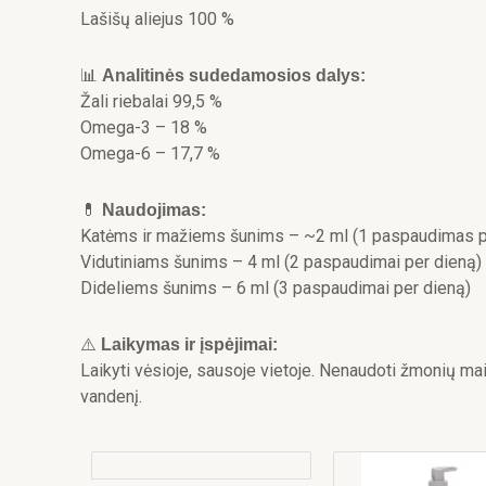
Lašišų aliejus 100 %
📊
Analitinės sudedamosios dalys:
Žali riebalai 99,5 %
Omega-3 – 18 %
Omega-6 – 17,7 %
💊
Naudojimas:
Katėms ir mažiems šunims – ~2 ml (1 paspaudimas p
Vidutiniams šunims – 4 ml (2 paspaudimai per dieną)
Dideliems šunims – 6 ml (3 paspaudimai per dieną)
⚠️
Laikymas ir įspėjimai:
Laikyti vėsioje, sausoje vietoje. Nenaudoti žmonių mai
vandenį.