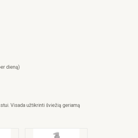
er dieną)
stui. Visada užtikrinti šviežią geriamą