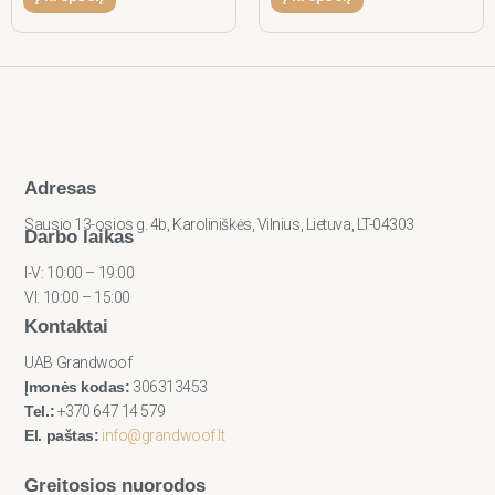
Adresas
Sausio 13-osios g. 4b, Karoliniškės, Vilnius, Lietuva, LT-04303
Darbo laikas
I-V: 10:00 – 19:00
VI: 10:00 – 15:00
Kontaktai
UAB Grandwoof
Įmonės kodas:
306313453
Tel.:
+370 647 14 579
El. paštas:
info@grandwoof.lt
Greitosios nuorodos