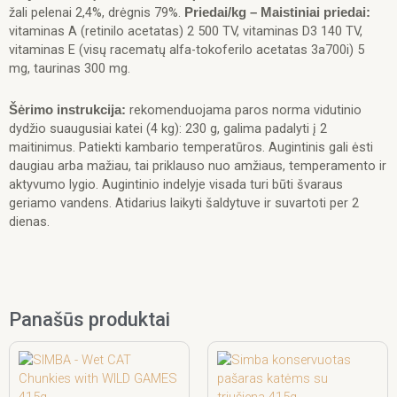
žali pelenai 2,4%, drėgnis 79%.
Priedai/kg – Maistiniai priedai:
vitaminas A (retinilo acetatas) 2 500 TV, vitaminas D3 140 TV,
vitaminas E (visų racematų alfa-tokoferilo acetatas 3a700i) 5
mg, taurinas 300 mg.
rekomenduojama paros norma vidutinio
Šėrimo instrukcija:
dydžio suaugusiai katei (4 kg): 230 g, galima padalyti į 2
maitinimus. Patiekti kambario temperatūros. Augintinis gali ėsti
daugiau arba mažiau, tai priklauso nuo amžiaus, temperamento ir
aktyvumo lygio. Augintinio indelyje visada turi būti švaraus
geriamo vandens. Atidarius laikyti šaldytuve ir suvartoti per 2
dienas.
Panašūs produktai