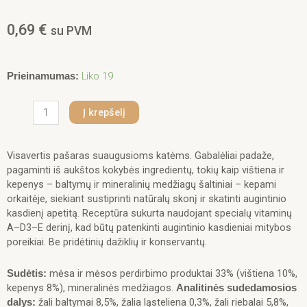
0,69
€
su PVM
produkto
Liko 19
Prieinamumas:
kiekis:
Simba
Į krepšelį
konservuotas
pašaras
katėms
Visavertis pašaras suaugusioms katėms. Gabalėliai padaže,
su
pagaminti iš aukštos kokybės ingredientų, tokių kaip vištiena ir
vištiena
kepenys – baltymų ir mineralinių medžiagų šaltiniai – kepami
ir
orkaitėje, siekiant sustiprinti natūralų skonį ir skatinti augintinio
kepenėlėmis
kasdienį apetitą. Receptūra sukurta naudojant specialų vitaminų
100g
A–D3–E derinį, kad būtų patenkinti augintinio kasdieniai mitybos
poreikiai. Be pridėtinių dažiklių ir konservantų.
mėsa ir mėsos perdirbimo produktai 33% (vištiena 10%,
Sudėtis:
kepenys 8%), mineralinės medžiagos.
Analitinės sudedamosios
žali baltymai 8,5%, žalia ląsteliena 0,3%, žali riebalai 5,8%,
dalys: