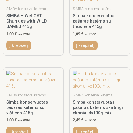
SIMBA konservai katėms
SIMBA konservai katėms
SIMBA – Wet CAT
Simba konservuotas
Chunkies with WILD
pašaras katėms su
GAMES 415g
triušiena 415g
1,09
€
1,09
€
su PVM
su PVM
Į krepšelį
Į krepšelį
SIMBA konservai katėms
SIMBA konservai katėms
Simba konservuotas
Simba konservuotas
pašaras katėms su
pašaras katėms skirtingi
vištiena 415g
skoniai 4x100g mix
1,09
€
2,49
€
su PVM
su PVM
Į krepšelį
Į krepšelį