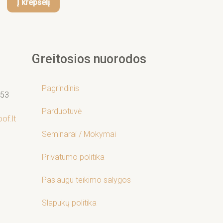
Į krepšelį
Greitosios nuorodos
Pagrindinis
53
Parduotuvė
of.lt
Seminarai / Mokymai
Privatumo politika
Paslaugu teikimo salygos
Slapukų politika