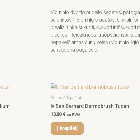
f
Show
Tech
Vidutinio dydžio pudelio šepetys, patogi
Slicker
sulenktos 1,3 cm ilgio adatos. Unikali form
Medium
idealiai tinka šukuoti, šukuoti ir iššukuoti 
plaukus ir leidžia juos kruopščiai iššukuot
nepakeičiamas šunų veislių vidutinio ilgio i
su raudona pagalvėle.
Šukos / Šepečiai
dium
Iv San Bernard Dermobrush Tucan
13,00
€
su PVM
Į krepšelį