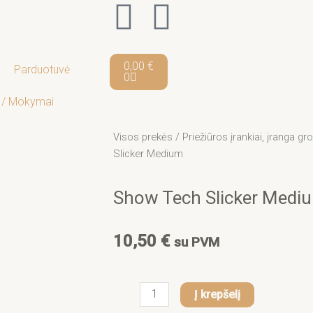
F
I
a
n
Cart
0,00
€
Parduotuvė
c
s
0
 / Mokymai
e
t
Visos prekės
/
Priežiūros įrankiai, įranga 
b
a
Slicker Medium
o
g
Show Tech Slicker Medi
o
r
10,50
€
su PVM
k
a
-
m
produkto
Į krepšelį
kiekis: