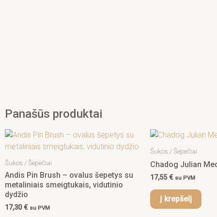
Panašūs produktai
Šukos / Šepečiai
Šukos / Šepečiai
Chadog Julian Me
Andis Pin Brush – ovalus šepetys su
17,55
€
su PVM
metaliniais smeigtukais, vidutinio
dydžio
Į krepšelį
17,30
€
su PVM