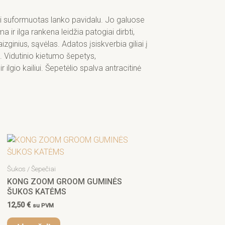
ai suformuotas lanko pavidalu. Jo galuose
a ir ilga rankena leidžia patogiai dirbti,
raizginius, sąvėlas. Adatos įsiskverbia giliai į
i. Vidutinio kietumo šepetys,
r ilgio kailiui. Šepetėlio spalva antracitinė
Šukos / Šepečiai
KONG ZOOM GROOM GUMINĖS
ŠUKOS KATĖMS
12,50
€
su PVM