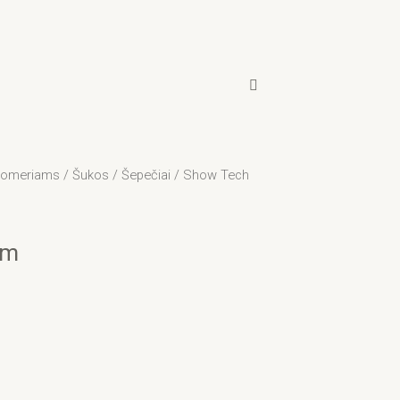
groomeriams
/
Šukos / Šepečiai
/ Show Tech
um