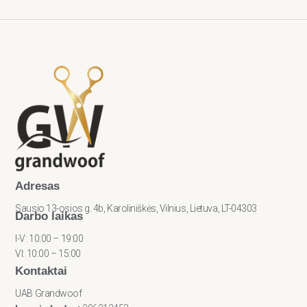
Adresas
Sausio 13-osios g. 4b, Karoliniškės, Vilnius, Lietuva, LT-04303
Darbo laikas
I-V: 10:00 – 19:00
VI: 10:00 – 15:00
Kontaktai
UAB Grandwoof