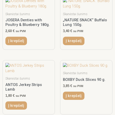
Skanėstai šunims
Skanėstai šunims
JOSERA Denties with
„NATURE SNACK“ Buffalo
Poultry & Blueberry 180g.
Lung 150g.
2,60
€
3,40
€
su PVM
su PVM
Į krepšelį
Į krepšelį
Skanėstai šunims
Skanėstai šunims
BOXBY Duck Slices 90 g.
ANTOS Jerkey Strips
3,85
€
su PVM
Lamb
Į krepšelį
1,80
€
su PVM
Į krepšelį