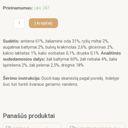
produkto
Liko 247
Prieinamumas:
kiekis:
Real
Į krepšelį
Dog
SNACKS
Žaliaminės
antiena 61%, žaliaminė oda 31%, ryžių miltai 2%,
Sudėtis:
odos
augaliniai baltymai 2%, bulvių krakmolas 2,6%, glicerinas 2%,
ritinys
kalcio laktatas 1%, kalio sorbatas 0,1%, druska 0,1%.
Analitinės
su
žali baltymai 60%, žali riebalai 4%, žalia
sudedamosios dalys:
antiena
ląsteliena 2%, žali pelenai 2,5%, drėgnis 18%.
25cm
500g
Duoti kaip skanėstą pagal poreikį. Indelyje
Šėrimo instrukcija:
šuo turi turėti švaraus geriamo vandens.
Panašūs produktai