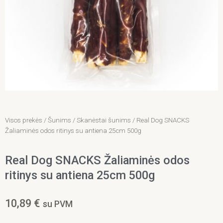
Visos prekės
/
Šunims
/
Skanėstai šunims
/ Real Dog SNACKS
Žaliaminės odos ritinys su antiena 25cm 500g
Real Dog SNACKS Žaliaminės odos
ritinys su antiena 25cm 500g
10,89
€
su PVM