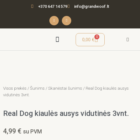
Pereiti
+370 647 14 579
info@grandwoof.lt
prie
turinio
F
I
a
n
c
s
e
t
b
a
o
g
o
r
Cart
0
0,00
€
k
a
-
m
f
Seminarai / Mokymai
Visos prekės
/
Šunims
/
Skanėstai šunims
/ Real Dog kiaulės ausys
vidutinės 3vnt.
Real Dog kiaulės ausys vidutinės 3vnt.
4,99
€
su PVM