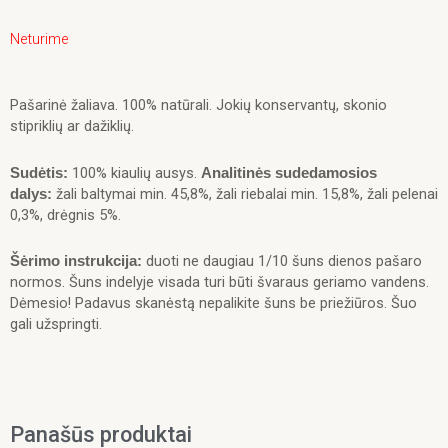
Neturime
Pašarinė žaliava. 100% natūrali. Jokių konservantų, skonio
stipriklių ar dažiklių.
100% kiaulių ausys.
Sudėtis:
Analitinės sudedamosios
žali baltymai min. 45,8%, žali riebalai min. 15,8%, žali pelenai
dalys:
0,3%, drėgnis 5%.
duoti ne daugiau 1/10 šuns dienos pašaro
Šėrimo instrukcija:
normos. Šuns indelyje visada turi būti švaraus geriamo vandens.
Dėmesio! Padavus skanėstą nepalikite šuns be priežiūros. Šuo
gali užspringti.
Panašūs produktai