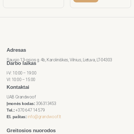
Adresas
Sausio 13-osios g. 4b, Karoliniškės, Vilnius, Lietuva, LT-04303
Darbo laikas
I-V: 10:00 – 19:00
VI: 10:00 – 15:00
Kontaktai
UAB Grandwoof
Įmonės kodas:
306313453
Tel.:
+370 647 14 579
El. paštas:
info@grandwoof.lt
Greitosios nuorodos