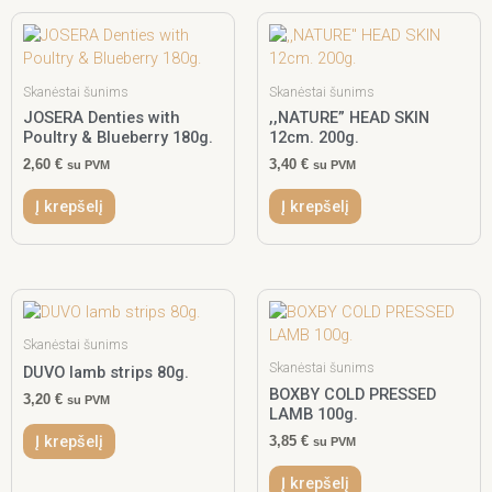
Skanėstai šunims
Skanėstai šunims
JOSERA Denties with
,,NATURE” HEAD SKIN
Poultry & Blueberry 180g.
12cm. 200g.
2,60
€
3,40
€
su PVM
su PVM
Į krepšelį
Į krepšelį
Skanėstai šunims
Skanėstai šunims
DUVO lamb strips 80g.
BOXBY COLD PRESSED
3,20
€
su PVM
LAMB 100g.
Į krepšelį
3,85
€
su PVM
Į krepšelį