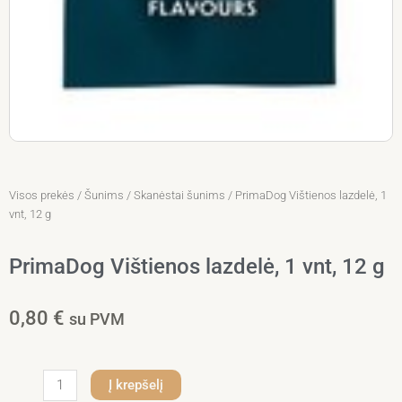
Visos prekės
/
Šunims
/
Skanėstai šunims
/ PrimaDog Vištienos lazdelė, 1
vnt, 12 g
PrimaDog Vištienos lazdelė, 1 vnt, 12 g
0,80
€
su PVM
produkto
Į krepšelį
kiekis: