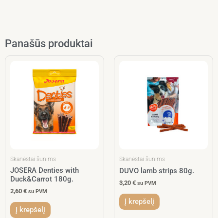
Panašūs produktai
Skanėstai šunims
Skanėstai šunims
JOSERA Denties with
DUVO lamb strips 80g.
Duck&Carrot 180g.
3,20
€
su PVM
2,60
€
su PVM
Į krepšelį
Į krepšelį