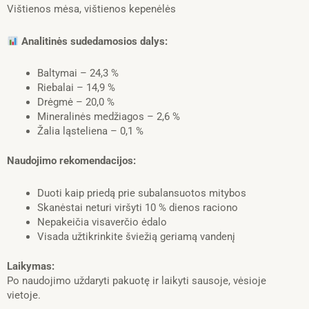
Vištienos mėsa, vištienos kepenėlės
Analitinės sudedamosios dalys:
Baltymai – 24,3 %
Riebalai – 14,9 %
Drėgmė – 20,0 %
Mineralinės medžiagos – 2,6 %
Žalia ląsteliena – 0,1 %
Naudojimo rekomendacijos:
Duoti kaip priedą prie subalansuotos mitybos
Skanėstai neturi viršyti 10 % dienos raciono
Nepakeičia visaverčio ėdalo
Visada užtikrinkite šviežią geriamą vandenį
Laikymas:
Po naudojimo uždaryti pakuotę ir laikyti sausoje, vėsioje
vietoje.