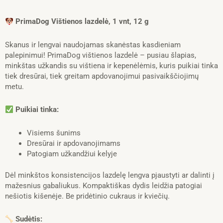
PrimaDog
Vištienos
PrimaDog Vištienos lazdelė, 1 vnt, 12 g
lazdelė,
1
Skanus ir lengvai naudojamas skanėstas kasdieniam
vnt,
palepinimui! PrimaDog vištienos lazdelė – pusiau šlapias,
12
minkštas užkandis su vištiena ir kepenėlėmis, kuris puikiai tinka
g
tiek dresūrai, tiek greitam apdovanojimui pasivaikščiojimų
metu.
Puikiai tinka:
Visiems šunims
Dresūrai ir apdovanojimams
Patogiam užkandžiui kelyje
Dėl minkštos konsistencijos lazdelę lengva pjaustyti ar dalinti į
mažesnius gabaliukus. Kompaktiškas dydis leidžia patogiai
nešiotis kišenėje. Be pridėtinio cukraus ir kviečių.
Sudėtis: