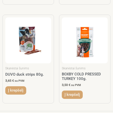
Skanėstai šunims
Skanėstai šunims
BOXBY COLD PRESSED
DUVO duck strips 80g.
TURKEY 100g.
3,65
€
su PVM
3,50
€
su PVM
Į krepšelį
Į krepšelį