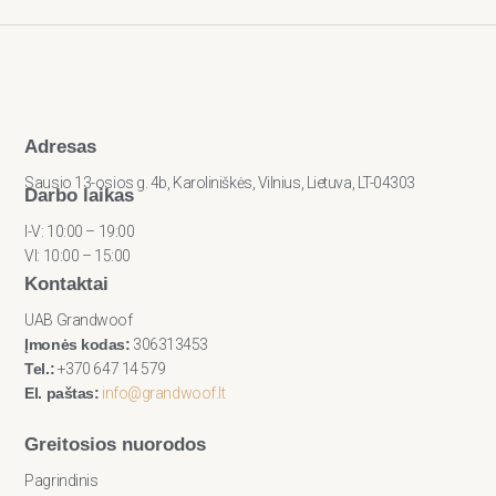
Adresas
Sausio 13-osios g. 4b, Karoliniškės, Vilnius, Lietuva, LT-04303
Darbo laikas
I-V: 10:00 – 19:00
VI: 10:00 – 15:00
Kontaktai
UAB Grandwoof
Įmonės kodas:
306313453
Tel.:
+370 647 14 579
El. paštas:
info@grandwoof.lt
Greitosios nuorodos
Pagrindinis