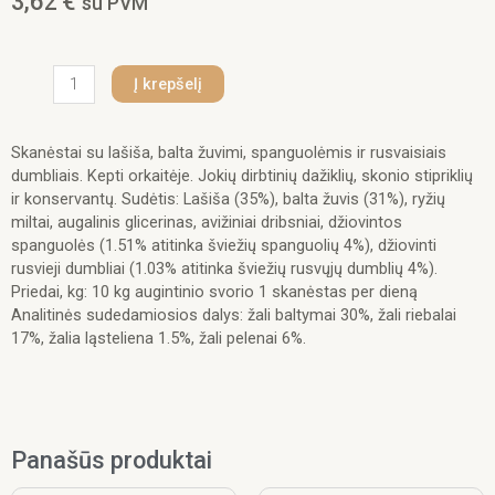
3,62
€
su PVM
produkto
Į krepšelį
kiekis:
NV
Superfood
Skanėstai su lašiša, balta žuvimi, spanguolėmis ir rusvaisiais
užkandžiai
dumbliais. Kepti orkaitėje. Jokių dirbtinių dažiklių, skonio stipriklių
šunims
ir konservantų. Sudėtis: Lašiša (35%), balta žuvis (31%), ryžių
su
miltai, augalinis glicerinas, avižiniai dribsniai, džiovintos
lašiša,
spanguolės (1.51% atitinka šviežių spanguolių 4%), džiovinti
85
rusvieji dumbliai (1.03% atitinka šviežių rusvųjų dumblių 4%).
g
Priedai, kg: 10 kg augintinio svorio 1 skanėstas per dieną
Analitinės sudedamiosios dalys: žali baltymai 30%, žali riebalai
17%, žalia ląsteliena 1.5%, žali pelenai 6%.
Panašūs produktai