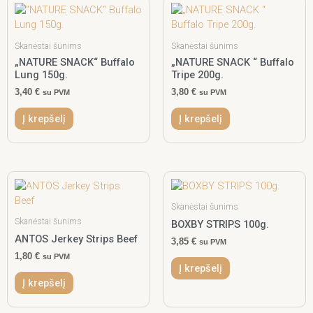
Skanėstai šunims
Skanėstai šunims
„NATURE SNACK“ Buffalo
„NATURE SNACK “ Buffalo
Lung 150g.
Tripe 200g.
3,40
€
3,80
€
su PVM
su PVM
Į krepšelį
Į krepšelį
Skanėstai šunims
Skanėstai šunims
BOXBY STRIPS 100g.
ANTOS Jerkey Strips Beef
3,85
€
su PVM
1,80
€
su PVM
Į krepšelį
Į krepšelį