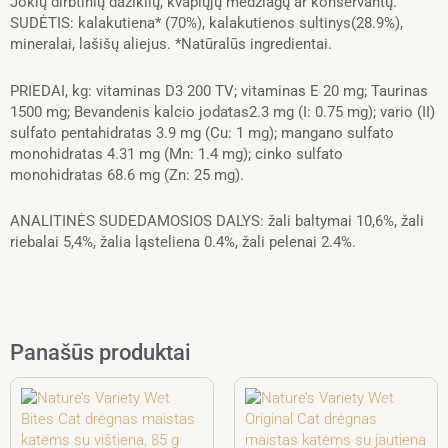
Jokių dirbtinių dažiklių, kvapiųjų medžiagų ar konservantų.
SUDĖTIS: kalakutiena* (70%), kalakutienos sultinys(28.9%),
mineralai, lašišų aliejus. *Natūralūs ingredientai.
PRIEDAI, kg: vitaminas D3 200 TV; vitaminas E 20 mg; Taurinas
1500 mg; Bevandenis kalcio jodatas2.3 mg (I: 0.75 mg); vario (II)
sulfato pentahidratas 3.9 mg (Cu: 1 mg); mangano sulfato
monohidratas 4.31 mg (Mn: 1.4 mg); cinko sulfato
monohidratas 68.6 mg (Zn: 25 mg).
ANALITINĖS SUDEDAMOSIOS DALYS: žali baltymai 10,6%, žali
riebalai 5,4%, žalia ląsteliena 0.4%, žali pelenai 2.4%.
Panašūs produktai
Price
This
Price
This
range:
range:
product
product
2,35 €
2,28 €
has
has
through
through