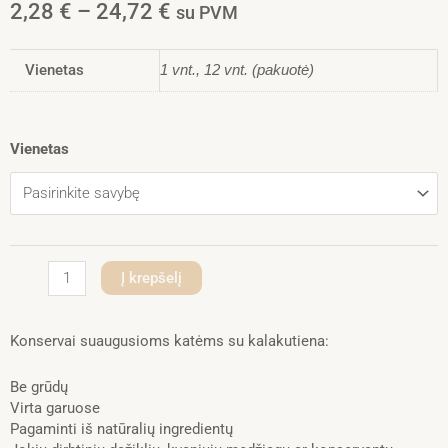
Price
2,28
€
–
24,72
€
su PVM
range:
2,28 €
Vienetas
through
1 vnt., 12 vnt. (pakuotė)
24,72 €
produkto
Vienetas
kiekis:
Nature’s
Variety
Wet
Original
Cat
Į krepšelį
drėgnas
maistas
katėms
Konservai suaugusioms katėms su kalakutiena:
su
kalakutiena,
Be grūdų
70
Virta garuose
g
Pagaminti iš natūralių ingredientų