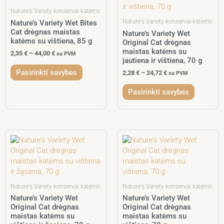
multiple
multiple
44,00 €
24,72 €
variants.
variants.
Nature's Variety konservai katėms
The
The
Nature's Variety konservai katėms
Nature’s Variety Wet Bites
Cat drėgnas maistas
options
options
Nature’s Variety Wet
katėms su vištiena, 85 g
Original Cat drėgnas
may
may
maistas katėms su
be
be
2,35
€
–
44,00
€
su PVM
jautiena ir vištiena, 70 g
chosen
chosen
Pasirinkti savybes
2,28
€
–
24,72
€
on
on
su PVM
the
the
Pasirinkti savybes
product
product
page
page
Price
This
Price
This
range:
range:
product
product
2,28 €
2,28 €
has
has
through
through
multiple
multiple
24,72 €
24,72 €
variants.
variants.
The
The
Nature's Variety konservai katėms
Nature's Variety konservai katėms
options
options
Nature’s Variety Wet
Nature’s Variety Wet
Original Cat drėgnas
Original Cat drėgnas
may
may
maistas katėms su
maistas katėms su
be
be