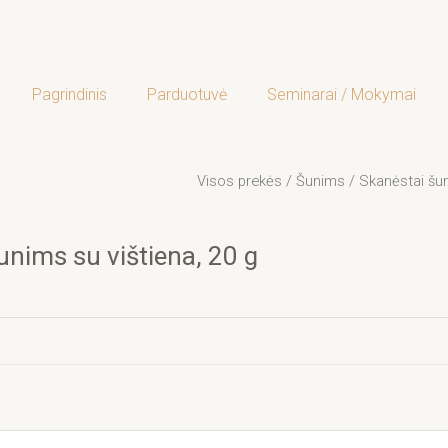
Pagrindinis
Parduotuvė
Seminarai / Mokymai
Visos prekės
/
Šunims
/
Skanėstai šu
unims su vištiena, 20 g