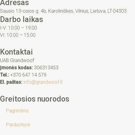
Adresas
Sausio 13-osios g. 4b, Karoliniškės, Vilnius, Lietuva, LT-04303
Darbo laikas
I-V: 10:00 – 19:00
VI: 10:00 – 15:00
Kontaktai
UAB Grandwoof
Įmonės kodas:
306313453
Tel.:
+370 647 14 579
El. paštas:
info@grandwoof.lt
Greitosios nuorodos
Pagrindinis
Parduotuvė