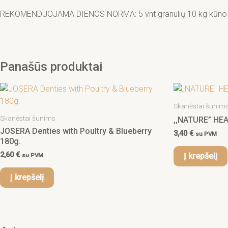
REKOMENDUOJAMA DIENOS NORMA: 5 vnt granulių 10 kg kūno svori
Panašūs produktai
Skanėstai šunim
Skanėstai šunims
,,NATURE” HEA
JOSERA Denties with Poultry & Blueberry
3,40
€
su PVM
180g.
2,60
€
Į krepšelį
su PVM
Į krepšelį