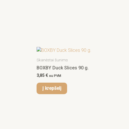
Skanėstai šunims
BOXBY Duck Slices 90 g.
3,85
€
su PVM
Į krepšelį