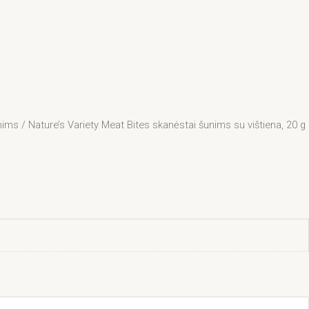
nims
/ Nature’s Variety Meat Bites skanėstai šunims su vištiena, 20 g