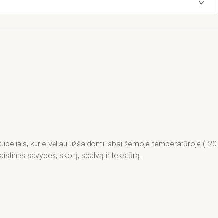
beliais, kurie vėliau užšaldomi labai žemoje temperatūroje (-20
stines savybes, skonį, spalvą ir tekstūrą.