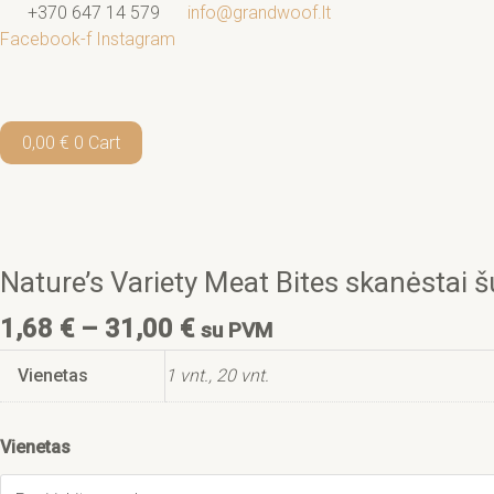
Pereiti
+370 647 14 579
info@grandwoof.lt
prie
Facebook-f
Instagram
turinio
0,00
€
0
Cart
Price
produkto
range:
kiekis:
1,68 €
Nature’s
through
Nature’s Variety Meat Bites skanėstai š
Variety
31,00 €
Meat
1,68
€
–
31,00
€
su PVM
Bites
skanėstai
Vienetas
1 vnt., 20 vnt.
šunims
su
vištiena,
Vienetas
20
g