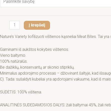
Į krepšelį
Nature’s Variety liofilizuoti vištienos kąsneliai Meat Bites. Tai yr
Gaminami iš aukštos kokybės vištienos.
Vieno baltymo.
100% natūralūs.
Be dažiklių, konservantų ar skonio stipriklių.
Minimalus apdorojimo procesas – džiovinant šaltyje, kad išsaug
C). Tada: sušaldyti kubeliai yra apdorojami vakuume, kad iš mais
SUDĖTIS: 100% vištiena.
ANALITINĖS SUDEDAMOSIOS DALYS: žali baltymai 45%, žali riebalai