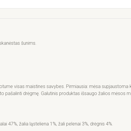
a skanėstas šunims.
otume visas maistines savybes. Pirmiausia: mėsa supjaustoma ku
to pašalinti drėgmę. Galutinis produktas išsaugo žalios mėsos mai
 47%, žalia ląsteliena 1%, žali pelenai 3%, drėgnis 4%.