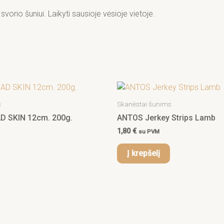
o šuniui. Laikyti sausioje vėsioje vietoje.
s
Skanėstai šunims
D SKIN 12cm. 200g.
ANTOS Jerkey Strips Lamb
1,80
€
su PVM
Į krepšelį