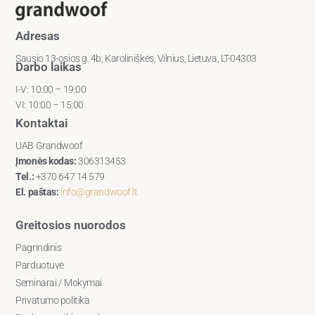
Adresas
Sausio 13-osios g. 4b, Karoliniškės, Vilnius, Lietuva, LT-04303
Darbo laikas
I-V: 10:00 – 19:00
VI: 10:00 – 15:00
Kontaktai
UAB Grandwoof
Įmonės kodas:
306313453
Tel.:
+370 647 14 579
El. paštas:
info@grandwoof.lt
Greitosios nuorodos
Pagrindinis
Parduotuvė
Seminarai / Mokymai
Privatumo politika