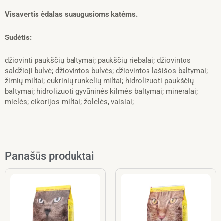
Visavertis ėdalas suaugusioms katėms.
Sudėtis:
džiovinti paukščių baltymai; paukščių riebalai; džiovintos
saldžioji bulvė; džiovintos bulvės; džiovintos lašišos baltymai;
žirnių miltai; cukrinių runkelių miltai; hidrolizuoti paukščių
baltymai; hidrolizuoti gyvūninės kilmės baltymai; mineralai;
mielės; cikorijos miltai; žolelės, vaisiai;
Panašūs produktai