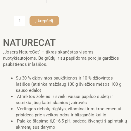
produkto
Į krepšelį
kiekis:
NATURECAT
NATURECAT
„Josera NatureCat“ – tikras skanėstas visoms
nuotykiautojoms. Be grūdų ir su papildoma porcija gardžios
paukštienos ir lašišos.
Su 30 % džiovintos paukštienos ir 10 % džiovintos
lašišos (atitinka maždaug 130 g šviežios mėsos 100 g
sauso ėdalo)
Atrinktos žolelės ir sveiki vaisiai papildo sudėtį ir
suteikia jūsų katei skanios įvairovės
Vertingos riebalų rūgštys, vitaminai ir mikroelementai
prisideda prie sveikos odos ir blizgančio kailio
Palaiko šlapimo 6,0–6,5 pH, padeda išvengti šlapimtakių
akmenų susidarymo