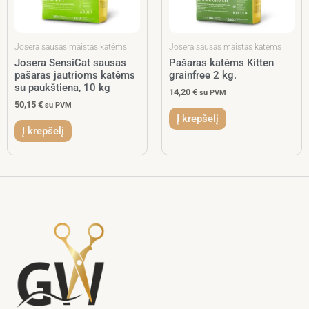
Josera sausas maistas katėms
Josera sausas maistas katėms
Josera SensiCat sausas
Pašaras katėms Kitten
pašaras jautrioms katėms
grainfree 2 kg.
su paukštiena, 10 kg
14,20
€
su PVM
50,15
€
su PVM
Į krepšelį
Į krepšelį