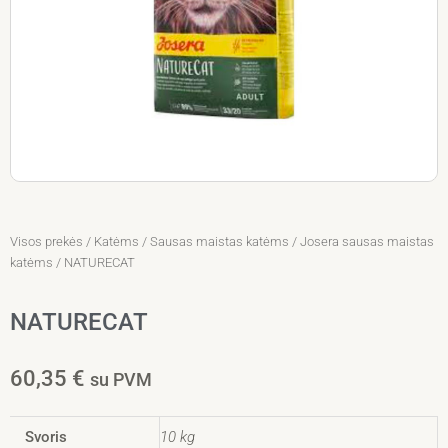
Visos prekės
/
Katėms
/
Sausas maistas katėms
/
Josera sausas maistas
katėms
/ NATURECAT
NATURECAT
60,35
€
su PVM
Svoris
10 kg