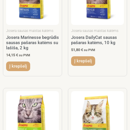
Josera sausas maistas katėms
Josera sausas maistas katėms
Josera Marinesse begrūdis
Josera DailyCat sausas
sausas pašaras katėms su
pašaras katėms, 10 kg
lašiša, 2 kg
51,80
€
su PVM
14,15
€
su PVM
Į krepšelį
Į krepšelį