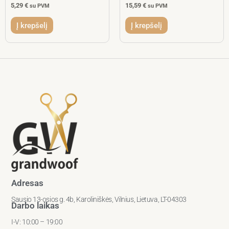
5,29
€
15,59
€
su PVM
su PVM
Į krepšelį
Į krepšelį
Adresas
Sausio 13-osios g. 4b, Karoliniškės, Vilnius, Lietuva, LT-04303
Darbo laikas
I-V: 10:00 – 19:00