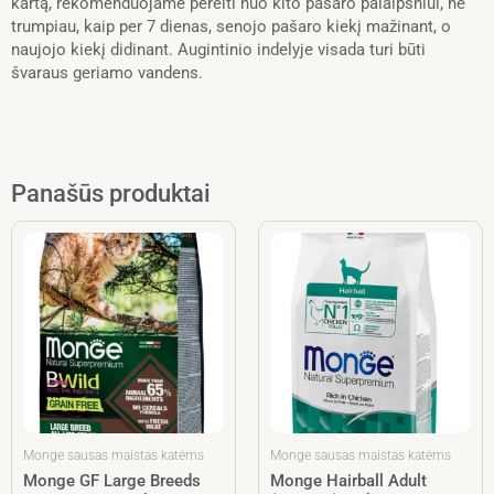
kartą, rekomenduojame pereiti nuo kito pašaro palaipsniui, ne
trumpiau, kaip per 7 dienas, senojo pašaro kiekį mažinant, o
naujojo kiekį didinant. Augintinio indelyje visada turi būti
švaraus geriamo vandens.
Panašūs produktai
Monge sausas maistas katėms
Monge sausas maistas katėms
Monge GF Large Breeds
Monge Hairball Adult