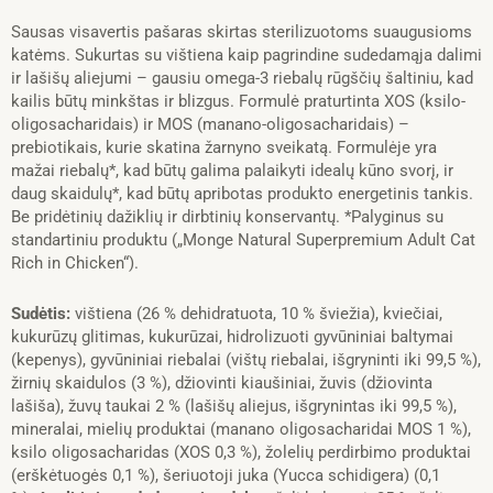
(vištiena)
Sausas visavertis pašaras skirtas sterilizuotoms suaugusioms
1,5kg
katėms. Sukurtas su vištiena kaip pagrindine sudedamąja dalimi
ir lašišų aliejumi – gausiu omega-3 riebalų rūgščių šaltiniu, kad
kailis būtų minkštas ir blizgus. Formulė praturtinta XOS (ksilo-
oligosacharidais) ir MOS (manano-oligosacharidais) –
prebiotikais, kurie skatina žarnyno sveikatą. Formulėje yra
mažai riebalų*, kad būtų galima palaikyti idealų kūno svorį, ir
daug skaidulų*, kad būtų apribotas produkto energetinis tankis.
Be pridėtinių dažiklių ir dirbtinių konservantų. *Palyginus su
standartiniu produktu („Monge Natural Superpremium Adult Cat
Rich in Chicken“).
Sudėtis:
vištiena (26 % dehidratuota, 10 % šviežia), kviečiai,
kukurūzų glitimas, kukurūzai, hidrolizuoti gyvūniniai baltymai
(kepenys), gyvūniniai riebalai (vištų riebalai, išgryninti iki 99,5 %),
žirnių skaidulos (3 %), džiovinti kiaušiniai, žuvis (džiovinta
lašiša), žuvų taukai 2 % (lašišų aliejus, išgrynintas iki 99,5 %),
mineralai, mielių produktai (manano oligosacharidai MOS 1 %),
ksilo oligosacharidas (XOS 0,3 %), žolelių perdirbimo produktai
(erškėtuogės 0,1 %), šeriuotoji juka (Yucca schidigera) (0,1