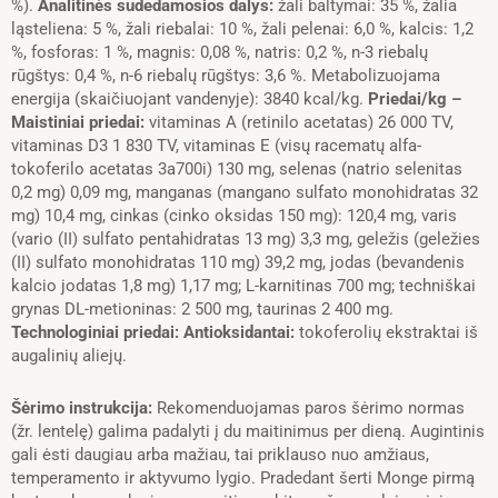
%).
Analitinės sudedamosios dalys:
žali baltymai: 35 %, žalia
ląsteliena: 5 %, žali riebalai: 10 %, žali pelenai: 6,0 %, kalcis: 1,2
%, fosforas: 1 %, magnis: 0,08 %, natris: 0,2 %, n-3 riebalų
rūgštys: 0,4 %, n-6 riebalų rūgštys: 3,6 %. Metabolizuojama
energija (skaičiuojant vandenyje): 3840 kcal/kg.
Priedai/kg –
Maistiniai priedai:
vitaminas A (retinilo acetatas) 26 000 TV,
vitaminas D3 1 830 TV, vitaminas E (visų racematų alfa-
tokoferilo acetatas 3a700i) 130 mg, selenas (natrio selenitas
0,2 mg) 0,09 mg, manganas (mangano sulfato monohidratas 32
mg) 10,4 mg, cinkas (cinko oksidas 150 mg): 120,4 mg, varis
(vario (II) sulfato pentahidratas 13 mg) 3,3 mg, geležis (geležies
(II) sulfato monohidratas 110 mg) 39,2 mg, jodas (bevandenis
kalcio jodatas 1,8 mg) 1,17 mg; L-karnitinas 700 mg; techniškai
grynas DL-metioninas: 2 500 mg, taurinas 2 400 mg.
Technologiniai priedai: Antioksidantai:
tokoferolių ekstraktai iš
augalinių aliejų.
Šėrimo instrukcija:
Rekomenduojamas paros šėrimo normas
(žr. lentelę) galima padalyti į du maitinimus per dieną. Augintinis
gali ėsti daugiau arba mažiau, tai priklauso nuo amžiaus,
temperamento ir aktyvumo lygio. Pradedant šerti Monge pirmą