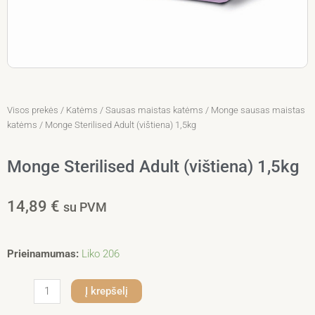
Visos prekės
/
Katėms
/
Sausas maistas katėms
/
Monge sausas maistas
katėms
/ Monge Sterilised Adult (vištiena) 1,5kg
Monge Sterilised Adult (vištiena) 1,5kg
14,89
€
su PVM
produkto
Prieinamumas:
Liko 206
kiekis:
Monge
Į krepšelį
Sterilised
Adult