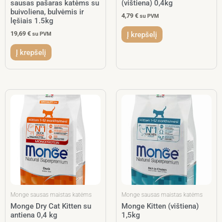
sausas pašaras katėms su
(vištiena) 0,4kg
buivoliena, bulvėmis ir
4,79
€
su PVM
lęšiais 1.5kg
19,69
€
Į krepšelį
su PVM
Į krepšelį
Monge sausas maistas katėms
Monge sausas maistas katėms
Monge Dry Cat Kitten su
Monge Kitten (vištiena)
antiena 0,4 kg
1,5kg