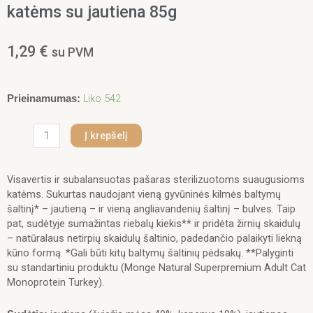
katėms su jautiena 85g
1,29
€
su PVM
produkto
Liko 542
Prieinamumas:
kiekis:
Monge
Į krepšelį
Monoprotein
Sterilised
begrūdis
Visavertis ir subalansuotas pašaras sterilizuotoms suaugusioms
konservuotas
katėms. Sukurtas naudojant vieną gyvūninės kilmės baltymų
pašaras
šaltinį* – jautieną – ir vieną angliavandenių šaltinį – bulves. Taip
stertilizuotoms
pat, sudėtyje sumažintas riebalų kiekis** ir pridėta žirnių skaidulų
katėms
– natūralaus netirpių skaidulų šaltinio, padedančio palaikyti liekną
su
kūno formą. *Gali būti kitų baltymų šaltinių pėdsakų. **Palyginti
jautiena
su standartiniu produktu (Monge Natural Superpremium Adult Cat
85g
Monoprotein Turkey).