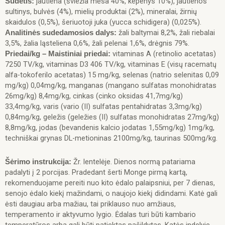
jautiena (šviežia mėsa 40%, kepenys 10%), jautienos
Sudėtis:
sultinys, bulvės (4%), mielių produktai (2%), mineralai, žirnių
skaidulos (0,5%), šeriuotoji juka (yucca schidigera) (0,025%).
žali baltymai 8,2%, žali riebalai
Analitinės sudedamosios dalys:
3,5%, žalia ląsteliena 0,6%, žali pelenai 1,6%, drėgnis 79%.
vitaminas A (retinolio acetatas)
Priedai/kg – Maistiniai priedai:
7250 TV/kg, vitaminas D3 406 TV/kg, vitaminas E (visų racematų
alfa-tokoferilo acetatas) 15 mg/kg, selenas (natrio selenitas 0,09
mg/kg) 0,04mg/kg, manganas (mangano sulfatas monohidratas
26mg/kg) 8,4mg/kg, cinkas (cinko oksidas 41,7mg/kg)
33,4mg/kg, varis (vario (II) sulfatas pentahidratas 3,3mg/kg)
0,84mg/kg, geležis (geležies (II) sulfatas monohidratas 27mg/kg)
8,8mg/kg, jodas (bevandenis kalcio jodatas 1,55mg/kg) 1mg/kg,
techniškai grynas DL-metioninas 2100mg/kg, taurinas 500mg/kg.
Žr. lentelėje. Dienos normą patariama
Šėrimo instrukcija:
padalyti į 2 porcijas. Pradedant šerti Monge pirmą kartą,
rekomenduojame pereiti nuo kito ėdalo palaipsniui, per 7 dienas,
senojo ėdalo kiekį mažindami, o naujojo kiekį didindami. Katė gali
ėsti daugiau arba mažiau, tai priklauso nuo amžiaus,
temperamento ir aktyvumo lygio. Ėdalas turi būti kambario
temperatūros arba gali būti patiektas pašildytas. Katės indelyje