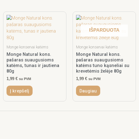
IŠPARDUOTA
Monge konservai katėms
Monge konservai katėms
Monge Natural kons.
Monge Natural kons.
pašaras suaugusioms
pašaras suaugusioms
katėms, tunas ir jautiena
katėms tuno kąsneliai su
80g
krevetėmis želėje 80g
1,99
€
1,99
€
su PVM
su PVM
Į krepšelį
Daugiau