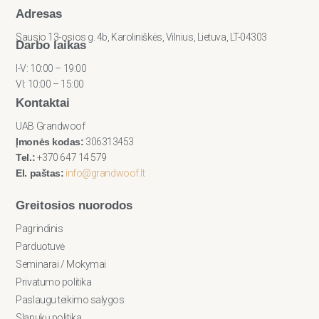
Adresas
Sausio 13-osios g. 4b, Karoliniškės, Vilnius, Lietuva, LT-04303
Darbo laikas
I-V: 10:00 – 19:00
VI: 10:00 – 15:00
Kontaktai
UAB Grandwoof
Įmonės kodas:
306313453
Tel.:
+370 647 14 579
El. paštas:
info@grandwoof.lt
Greitosios nuorodos
Pagrindinis
Parduotuvė
Seminarai / Mokymai
Privatumo politika
Paslaugu teikimo salygos
Slapukų politika