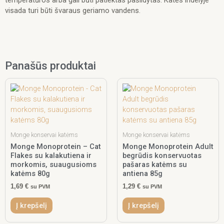
visada turi būti švaraus geriamo vandens.
Panašūs produktai
Monge konservai katėms
Monge konservai katėms
Monge Monoprotein – Cat
Monge Monoprotein Adult
Flakes su kalakutiena ir
begrūdis konservuotas
morkomis, suaugusioms
pašaras katėms su
katėms 80g
antiena 85g
1,69
€
1,29
€
su PVM
su PVM
Į krepšelį
Į krepšelį