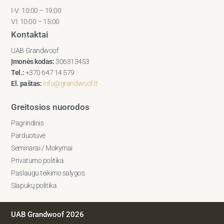
I-V: 10:00 – 19:00
VI: 10:00 – 15:00
Kontaktai
UAB Grandwoof
Įmonės kodas:
306313453
Tel.:
+370 647 14 579
El. paštas:
info@grandwoof.lt
Greitosios nuorodos
Pagrindinis
Parduotuvė
Seminarai / Mokymai
Privatumo politika
Paslaugu teikimo salygos
Slapukų politika
UAB Grandwoof 2026