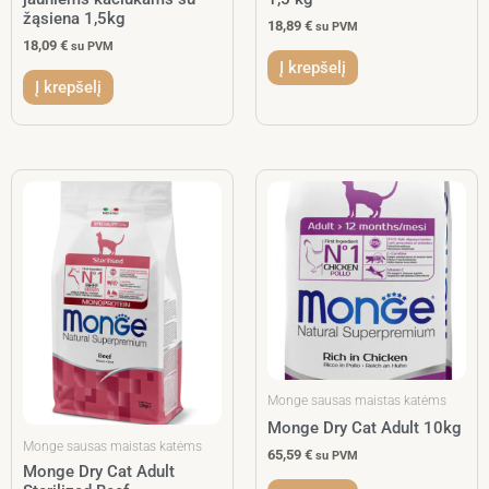
žąsiena 1,5kg
18,89
€
su PVM
18,09
€
su PVM
Į krepšelį
Į krepšelį
Monge sausas maistas katėms
Monge Dry Cat Adult 10kg
Monge sausas maistas katėms
65,59
€
su PVM
Monge Dry Cat Adult