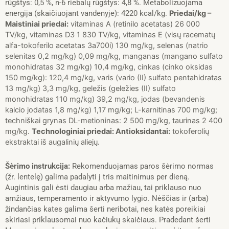
rūgštys: 0,5 %, n-6 riebalų rūgštys: 4,8 %. Metabolizuojama
energija (skaičiuojant vandenyje): 4220 kcal/kg.
Priedai/kg –
Maistiniai priedai:
vitaminas A (retinilo acetatas) 26 000
TV/kg, vitaminas D3 1 830 TV/kg, vitaminas E (visų racematų
alfa-tokoferilo acetatas 3a700i) 130 mg/kg, selenas (natrio
selenitas 0,2 mg/kg) 0,09 mg/kg, manganas (mangano sulfato
monohidratas 32 mg/kg) 10,4 mg/kg, cinkas (cinko oksidas
150 mg/kg): 120,4 mg/kg, varis (vario (II) sulfato pentahidratas
13 mg/kg) 3,3 mg/kg, geležis (geležies (II) sulfato
monohidratas 110 mg/kg) 39,2 mg/kg, jodas (bevandenis
kalcio jodatas 1,8 mg/kg) 1,17 mg/kg; L-karnitinas 700 mg/kg;
techniškai grynas DL-metioninas: 2 500 mg/kg, taurinas 2 400
mg/kg.
Technologiniai priedai: Antioksidantai:
tokoferolių
ekstraktai iš augalinių aliejų.
Šėrimo instrukcija:
Rekomenduojamas paros šėrimo normas
(žr. lentelę) galima padalyti į tris maitinimus per dieną.
Augintinis gali ėsti daugiau arba mažiau, tai priklauso nuo
amžiaus, temperamento ir aktyvumo lygio. Nėščias ir (arba)
žindančias kates galima šerti neribotai, nes katės poreikiai
skiriasi priklausomai nuo kačiukų skaičiaus. Pradedant šerti