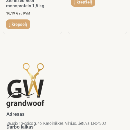
Sterilized Beef
Į krepšelį
monoprotein 1,5 kg
16,19
€
su PVM
Į krepšelį
Adresas
Sausio 13-osios g. 4b, Karoliniškės, Vilnius, Lietuva, LT-04303
Darbo laikas