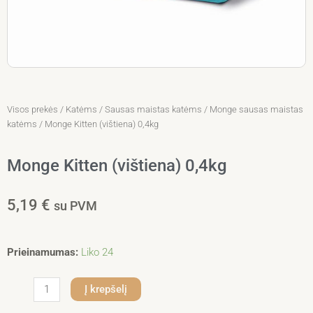
Visos prekės
/
Katėms
/
Sausas maistas katėms
/
Monge sausas maistas
katėms
/ Monge Kitten (vištiena) 0,4kg
Monge Kitten (vištiena) 0,4kg
5,19
€
su PVM
produkto
Prieinamumas:
Liko 24
kiekis:
Monge
Į krepšelį
Kitten
(vištiena)