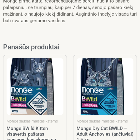
Monge pirmą kartą, rekomenduojame pereiti nuo kito pašaro
palaipsniui, ne trumpiau, kaip per 7 dienas, senojo pašaro kiekį
mažinant, o naujojo kiekį didinant. Augintinio indelyje visada turi
būti švaraus geriamo vandens.
Panašūs produktai
Monge sausas maistas katėms
Monge sausas maistas katėms
Monge BWild Kitten
Monge Dry Cat BWILD –
visavertis pašaras
Adult Anchovies (ančiuviai)
jauniems kačiukams su
1,5 kg