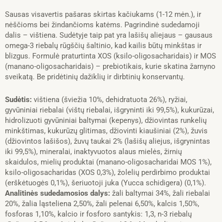
0,4kg
Sausas visavertis pašaras skirtas kačiukams (1-12 mėn.), ir
nėščioms bei žindančioms katėms. Pagrindinė sudedamoji
dalis – vištiena. Sudėtyje taip pat yra lašišų aliejaus – gausaus
omega-3 riebalų rūgščių šaltinio, kad kailis būtų minkštas ir
blizgus. Formulė praturtinta XOS (ksilo-oligosacharidais) ir MOS
(manano-oligosacharidais) – prebiotikais, kurie skatina žarnyno
sveikatą. Be pridėtinių dažiklių ir dirbtinių konservantų.
Sudėtis:
vištiena (šviežia 10%, dehidratuota 26%), ryžiai,
gyvūniniai riebalai (vištų riebalai, išgryninti iki 99,5%), kukurūzai,
hidrolizuoti gyvūniniai baltymai (kepenys), džiovintas runkelių
minkštimas, kukurūzų glitimas, džiovinti kiaušiniai (2%), žuvis
(džiovintos lašišos), žuvų taukai 2% (lašišų aliejus, išgrynintas
iki 99,5%), mineralai, inaktyvuotos alaus mielės, žirnių
skaidulos, mielių produktai (manano-oligosacharidai MOS 1%),
ksilo-oligosacharidas (XOS 0,3%), žolelių perdirbimo produktai
(erškėtuogės 0,1%), šeriuotoji juka (Yucca schidigera) (0,1%).
Analitinės sudedamosios dalys:
žali baltymai 34%, žali riebalai
20%, žalia ląsteliena 2,50%, žali pelenai 6,50%, kalcis 1,50%,
fosforas 1,10%, kalcio ir fosforo santykis: 1,3, n-3 riebalų