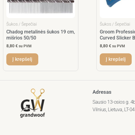
Šukos / Šepečiai
Šukos / Šepečiai
Chadog metalinės šukos 19 cm,
Groom Professio
mišrios 50/50
Curved Slicker 
8,80
€
8,80
€
su PVM
su PVM
Į krepšelį
Į krepšelį
Adresas
Sausio 13-osios g. 4b
Vilnius, Lietuva, LT-0