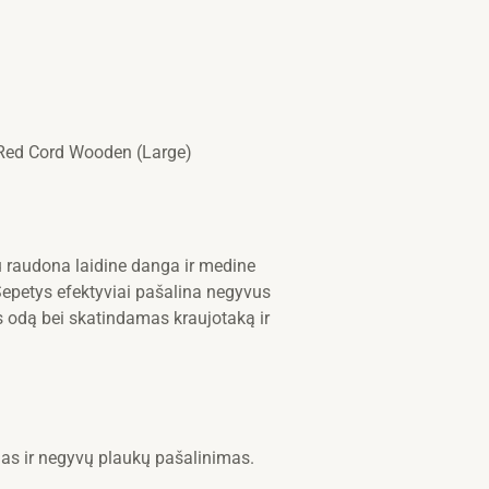
 Red Cord Wooden (Large)
 raudona laidine danga ir medine
. Šepetys efektyviai pašalina negyvus
 odą bei skatindamas kraujotaką ir
as ir negyvų plaukų pašalinimas.