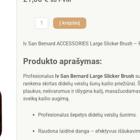
produkto
Į krepšelį
kiekis:
Iv
San
Iv San Bernard ACCESSORIES Large Slicker Brush –
Bernard
ACCESSORIES
Produkto aprašymas:
Large
Slicker
Profesionalus
Iv San Bernard Large Slicker Brush
su
Brush
rankena skirtas didelių veislių šunų kailio priežiūrai
Red
plaukus, nešvarumus ir išlygina kailį, masažuodamas
Cord
sveiką kailio augimą.
Wooden
Profesionalus šepetys didelių veislių šunims.
Raudona laidinė danga – efektyvus iššukavim