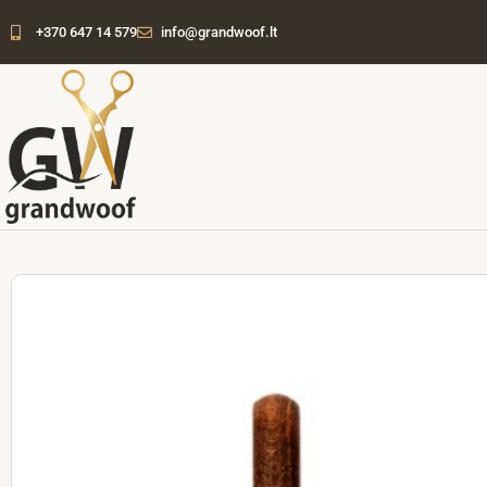
Pereiti
+370 647 14 579
info@grandwoof.lt
prie
turinio