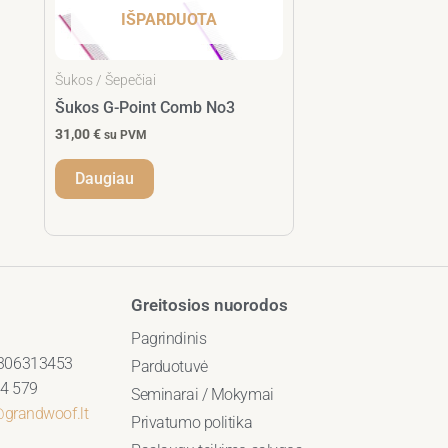
IŠPARDUOTA
Šukos / Šepečiai
Šukos G-Point Comb No3
31,00
€
su PVM
Daugiau
Greitosios nuorodos
Pagrindinis
306313453
Parduotuvė
4 579
Seminarai / Mokymai
@grandwoof.lt
Privatumo politika