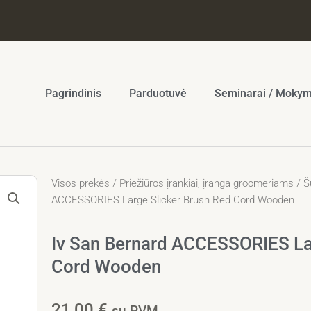
Pagrindinis
Parduotuvė
Seminarai / Mokym
Visos prekės
/
Priežiūros įrankiai, įranga groomeriams
/
Š
ACCESSORIES Large Slicker Brush Red Cord Wooden
Iv San Bernard ACCESSORIES La
Cord Wooden
21,00
€
su PVM