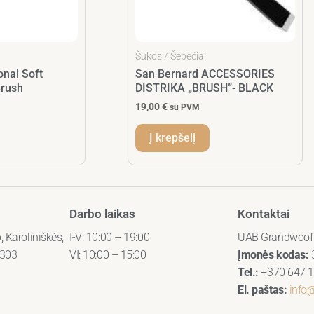
Šukos / Šepečiai
nal Soft
San Bernard ACCESSORIES
Brush
DISTRIKA „BRUSH”- BLACK
19,00
€
su PVM
Į krepšelį
Darbo laikas
Kontaktai
, Karoliniškės,
I-V: 10:00 – 19:00
UAB Grandwoof
4303
VI: 10:00 – 15:00
Įmonės kodas:
Tel.:
+370 647 1
El. paštas:
info