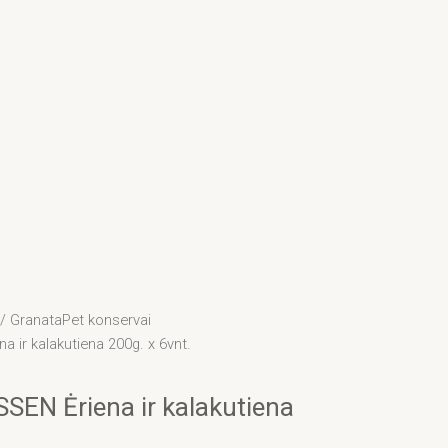
/
GranataPet konservai
ir kalakutiena 200g. x 6vnt.
N Ėriena ir kalakutiena