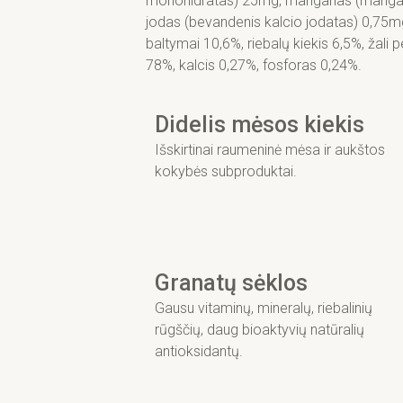
monohidratas) 25mg, manganas (mangano 
jodas (bevandenis kalcio jodatas) 0,75m
baltymai 10,6%, riebalų kiekis 6,5%, žali 
78%, kalcis 0,27%, fosforas 0,24%.
Didelis mėsos kiekis
Išskirtinai raumeninė mėsa ir aukštos
kokybės subproduktai.
Granatų sėklos
Gausu vitaminų, mineralų, riebalinių
rūgščių, daug bioaktyvių natūralių
antioksidantų.