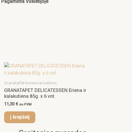
Pagaminta Vokietijoje
GranataPet konservai katėms
GRANATAPET DELICATESSEN Ėriena ir
kalakutiena 85g. x 6 vnt.
11,30
€
su PVM
Į krepšelį