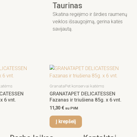
Taurinas
Skatina regėjimo ir širdies raumenų
veiklos išsaugojimą, gerina katės
savijautą.
 katėms
GranataPet konservai katėms
ICATESSEN
GRANATAPET DELICATESSEN
x 6 vnt.
Fazanas ir triušiena 85g. x 6 vnt.
11,30
€
su PVM
Į krepšelį