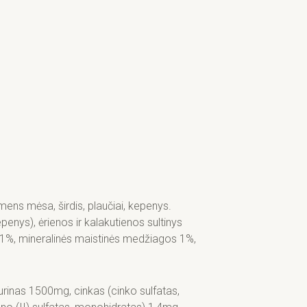
mens mėsa, širdis, plaučiai, kepenys.
enys), ėrienos ir kalakutienos sultinys
s 1%, mineralinės maistinės medžiagos 1%,
aurinas 1500mg, cinkas (cinko sulfatas,