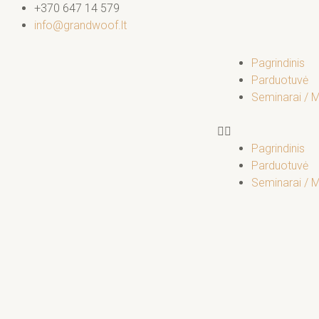
Pereiti
+370 647 14 579
prie
info@grandwoof.lt
turinio
Pagrindinis
Parduotuvė
Seminarai / 
Pagrindinis
Parduotuvė
Seminarai / 