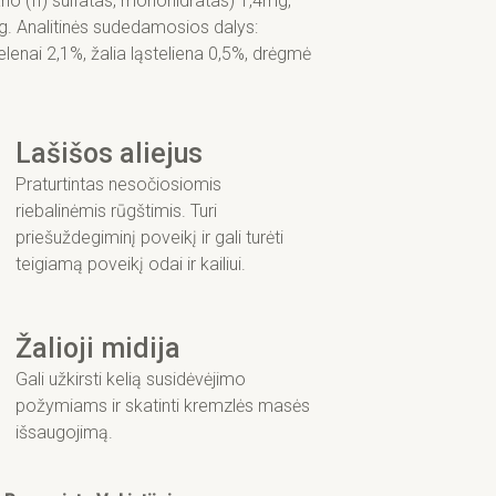
(II) sulfatas, monohidratas) 1,4mg,
g. Analitinės sudedamosios dalys:
pelenai 2,1%, žalia ląsteliena 0,5%, drėgmė
Lašišos aliejus
Praturtintas nesočiosiomis
riebalinėmis rūgštimis. Turi
priešuždegiminį poveikį ir gali turėti
teigiamą poveikį odai ir kailiui.
Žalioji midija
Gali užkirsti kelią susidėvėjimo
požymiams ir skatinti kremzlės masės
išsaugojimą.