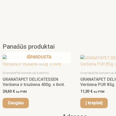
Panašūs produktai
IŠPARDUOTA
GranataPet konservai katėms
GranataPet konservai
GRANATAPET DELICATESSEN
GRANATAPET DEL
Veršiena ir triušiena 400g. x 6vnt.
Veršiena PUR 85g. 
24,60
€
11,30
€
su PVM
su PVM
Daugiau
Į krepšelį