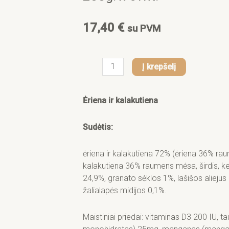
f
17,40
€
su PVM
produkto
Į krepšelį
kiekis:
GRANATAPET
DELICATESSEN
Ėriena ir kalakutiena
Ėriena
ir
Sudėtis:
kalakutiena
200g.
ėriena ir kalakutiena 72% (ėriena 36% rau
x
kalakutiena 36% raumens mėsa, širdis, kep
6vnt.
24,9%, granato sėklos 1%, lašišos alieju
žalialapės midijos 0,1%.
Maistiniai priedai: vitaminas D3 200 IU, t