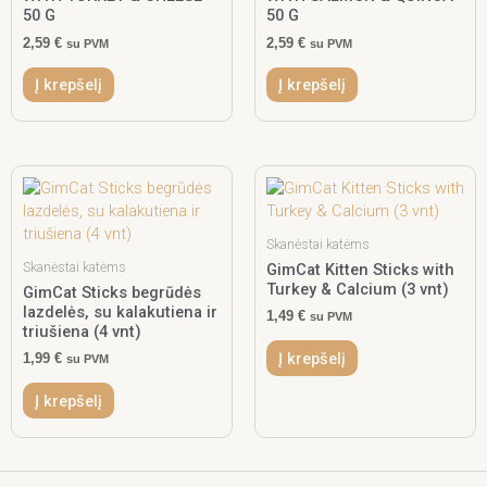
50 G
50 G
2,59
€
2,59
€
su PVM
su PVM
Į krepšelį
Į krepšelį
Skanėstai katėms
Skanėstai katėms
GimCat Kitten Sticks with
Turkey & Calcium (3 vnt)
GimCat Sticks begrūdės
lazdelės, su kalakutiena ir
1,49
€
su PVM
triušiena (4 vnt)
Į krepšelį
1,99
€
su PVM
Į krepšelį