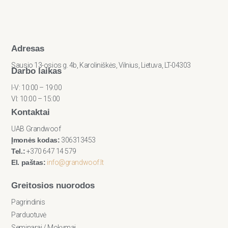
Adresas
Sausio 13-osios g. 4b, Karoliniškės, Vilnius, Lietuva, LT-04303
Darbo laikas
I-V: 10:00 – 19:00
VI: 10:00 – 15:00
Kontaktai
UAB Grandwoof
Įmonės kodas:
306313453
Tel.:
+370 647 14 579
El. paštas:
info@grandwoof.lt
Greitosios nuorodos
Pagrindinis
Parduotuvė
Seminarai / Mokymai