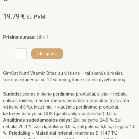
19,79
€
su PVM
produkto
Liko 11
Prieinamumas:
kiekis:
GIMCAT
Į krepšelį
NUTRI
VITAMIN
BITES
GimCat Nutri Vitamin Bites su vištiena – tai skanūs širdelės
CHICKEN
formos skanėstai su 12 vitaminų, kurie skatina gyvybingumą.
(su
vitaminais
pienas ir pieno perdirbimo produktai, aliejai ir riebalai,
Sudėtis:
ir
cukrus, mielės, mėsa ir mėsos perdirbimo produktai (džiovinta
vištiena)
vištiena 4,0 %), kiaušiniai ir kiaušinių perdirbimo produktai,
425
laktozės darinys su GOS (galaktooligosacharidas) 0,5 %.
G
Žali baltymai 24,0 %, žali
Analitinės sudedamosios dalys:
riebalai 20,0 %, žalia ląsteliena 3,0 %, žali pelenai 5,0 %, drėgnis 4,5
%.
vitaminas D 1147 TV,
Priedai/kg – Maistiniai priedai: