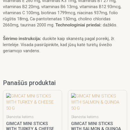
vitaminas E 260 mg, vitaminas K3 1mg, vitaminas B1 27 mg,
vitaminas B2 20mg, vitaminas B6 13mg, vitaminas B12 93mcg,
vitaminas C 100mg, biotinas 1799mcg, niacinas 937mg, folio
rūgštis 18mg, Ca-pantotenatas 150mg, cholino chloridas
2660mg, taurinas 2000 mg.
dažiklis.
Technologiniai priedai:
duokite kaip skanėstą pagal poreikį, žr.
Šėrimo instrukcija:
lentelėje. Visada pasirūpinkite, kad jūsų katė turėtų šviežio
geriamojo vandens.
Panašūs produktai
Skanėstai katėms
Skanėstai katėms
GIMCAT MINI STICKS
GIMCAT MINI STICKS
WITH TURKEY & CHEESE
WITH SALMON & QUINOA