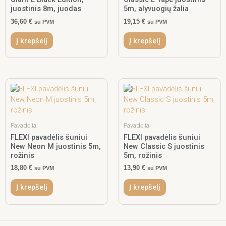
juostinis 8m, juodas
5m, alyvuogių žalia
36,60
€
19,15
€
su PVM
su PVM
Į krepšelį
Į krepšelį
Pavadėliai
Pavadėliai
FLEXI pavadėlis šuniui
FLEXI pavadėlis šuniui
New Neon M juostinis 5m,
New Classic S juostinis
rožinis
5m, rožinis
18,80
€
13,90
€
su PVM
su PVM
Į krepšelį
Į krepšelį