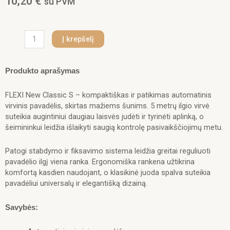
10,20
€
su PVM
produkto
Į krepšelį
kiekis:
FLEXI
pavadėlis
Produkto aprašymas
šuniui
New
FLEXI New Classic S – kompaktiškas ir patikimas automatinis
Classic
virvinis pavadėlis, skirtas mažiems šunims. 5 metrų ilgio virvė
S
suteikia augintiniui daugiau laisvės judėti ir tyrinėti aplinką, o
virvinis
šeimininkui leidžia išlaikyti saugią kontrolę pasivaikščiojimų metu.
5m,
juodas
Patogi stabdymo ir fiksavimo sistema leidžia greitai reguliuoti
pavadėlio ilgį viena ranka. Ergonomiška rankena užtikrina
komfortą kasdien naudojant, o klasikinė juoda spalva suteikia
pavadėliui universalų ir elegantišką dizainą.
Savybės: