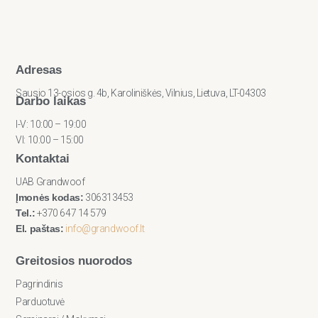
Adresas
Sausio 13-osios g. 4b, Karoliniškės, Vilnius, Lietuva, LT-04303
Darbo laikas
I-V: 10:00 – 19:00
VI: 10:00 – 15:00
Kontaktai
UAB Grandwoof
Įmonės kodas:
306313453
Tel.:
+370 647 14 579
El. paštas:
info@grandwoof.lt
Greitosios nuorodos
Pagrindinis
Parduotuvė