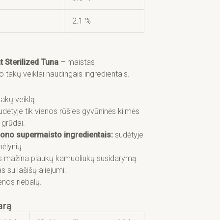
2.1 %
t Sterilized Tuna
– maistas
 takų veiklai naudingais ingredientais.
akų veiklą.
udėtyje tik vienos rūšies gyvūninės kilmės
 grūdai.
iono supermaisto ingredientais:
sudėtyje
mėlynių.
s mažina plaukų kamuoliukų susidarymą.
s su lašišų aliejumi.
enos riebalų.
arą