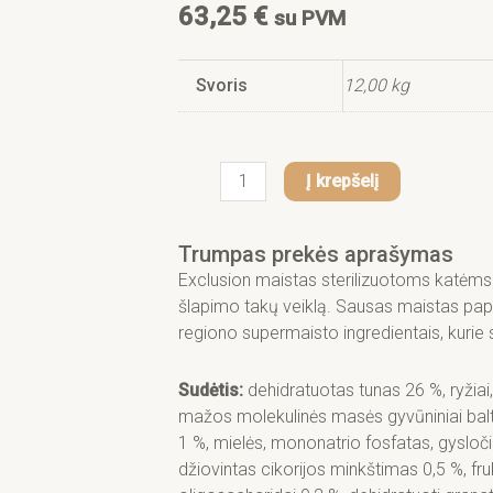
f
63,25
€
su PVM
Svoris
12,00 kg
produkto
Į krepšelį
kiekis:
Exclusion
Trumpas prekės aprašymas
Mono
Protein,
Exclusion maistas sterilizuotoms katėms 
begrūdis
šlapimo takų veiklą. Sausas maistas papil
sausas
regiono supermaisto ingredientais, kurie 
pašaras
M
Sudėtis:
dehidratuotas tunas 26 %, ryžiai, ž
steril.
mažos molekulinės masės gyvūniniai balty
katėms,
1 %, mielės, mononatrio fosfatas, gysločio
tunas,
džiovintas cikorijos minkštimas 0,5 %, f
12kg