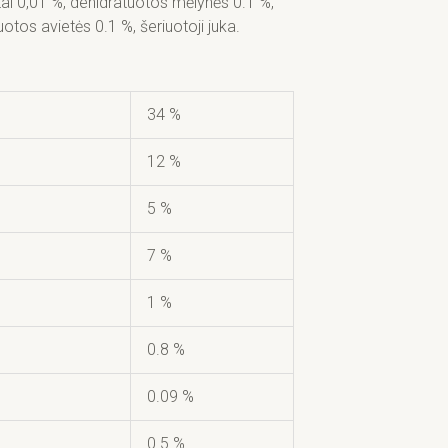
tai 0,01 %, dehidratuotos mėlynės 0.1 %,
tos avietės 0.1 %, šeriuotoji juka.
34 %
12 %
5 %
7 %
1 %
0.8 %
0.09 %
0.5 %