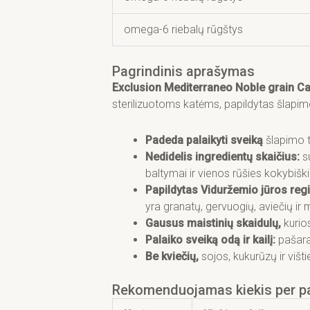
omega-6 riebalų rūgštys
Pagrindinis aprašymas
Exclusion Mediterraneo Noble grain Ca
sterilizuotoms katėms, papildytas šlapimo
Padeda palaikyti sveiką
šlapimo t
Nedidelis ingredientų skaičius:
s
baltymai ir vienos rūšies kokybiški
Papildytas Viduržemio jūros reg
yra granatų, gervuogių, aviečių ir 
Gausus maistinių skaidulų,
kurio
Palaiko sveiką odą ir kailį:
pašara
Be kviečių,
sojos, kukurūzų ir višti
Rekomenduojamas kiekis per p