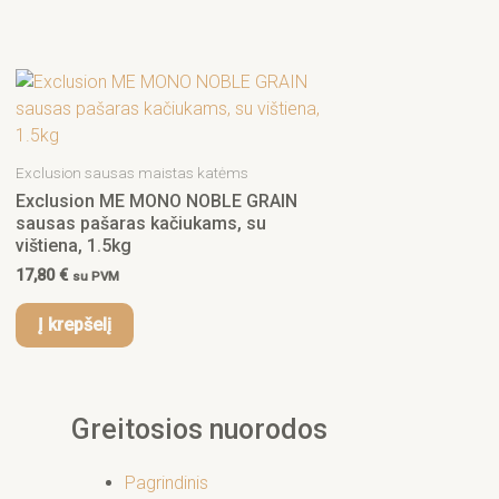
Exclusion sausas maistas katėms
Exclusion ME MONO NOBLE GRAIN
sausas pašaras kačiukams, su
vištiena, 1.5kg
17,80
€
su PVM
Į krepšelį
Greitosios nuorodos
Pagrindinis