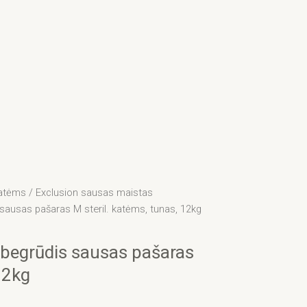
atėms
/
Exclusion sausas maistas
sausas pašaras M steril. katėms, tunas, 12kg
 begrūdis sausas pašaras
12kg