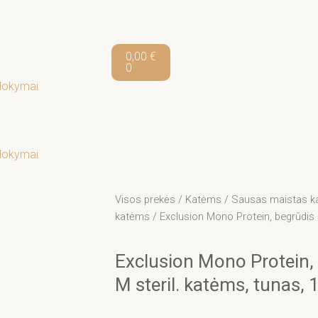
F
I
a
n
Cart
0,00
€
0
c
s
Mokymai
e
t
b
a
Mokymai
o
g
Visos prekės
/
Katėms
/
Sausas maistas k
o
r
katėms
/ Exclusion Mono Protein, begrūdis 
k
a
Exclusion Mono Protein,
M steril. katėms, tunas, 
-
m