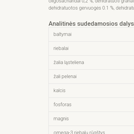
oligosacharidai 0,2 %, dehidratuoti grana
dehidratuotos gervuogės 0.1 %, dehidratuo
Analitinės sudedamosios dalys
baltymai
riebalai
žalia ląsteliena
žali pelenai
kalcis
fosforas
magnis
omega-3 riebalų rūgštys