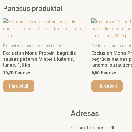
Panašūs produktai
Exclusion sausas maistas katėms
Exclusion sausas mai
Exclusion Mono Protein, begrūdis
Exclusion Mono Pr
sausas pašaras M steril. katėms,
begrūdis sausas pa
tunas, 1,5 kg
katėms, su jautien
16,70
€
6,60
€
su PVM
su PVM
Į krepšelį
Į krepšelį
Adresas
Sausio 13-osios g. 4b,