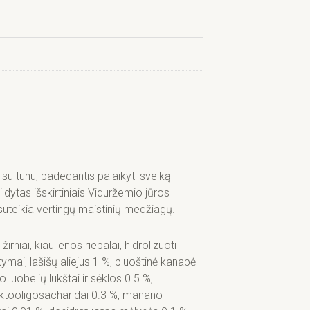
su tunu, padedantis palaikyti sveiką
dytas išskirtiniais Viduržemio jūros
suteikia vertingų maistinių medžiagų.
irniai, kiaulienos riebalai, hidrolizuoti
mai, lašišų aliejus 1 %, pluoštinė kanapė
 luobelių lukštai ir sėklos 0.5 %,
ruktooligosacharidai 0.3 %, manano