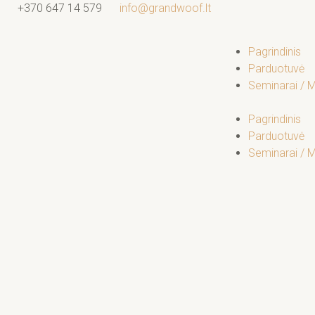
Pereiti
+370 647 14 579
info@grandwoof.lt
prie
turinio
Pagrindinis
Parduotuvė
Seminarai / 
Pagrindinis
Parduotuvė
Seminarai / 