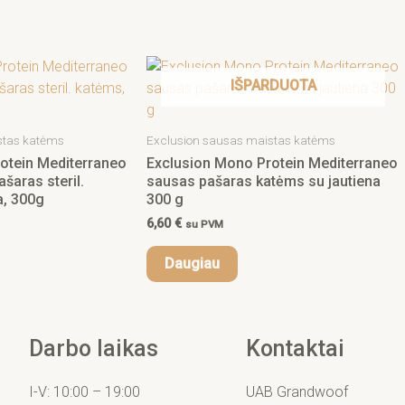
IŠPARDUOTA
stas katėms
Exclusion sausas maistas katėms
otein Mediterraneo
Exclusion Mono Protein Mediterraneo
šaras steril.
sausas pašaras katėms su jautiena
a, 300g
300 g
6,60
€
su PVM
Daugiau
Darbo laikas
Kontaktai
I-V: 10:00 – 19:00
UAB Grandwoof