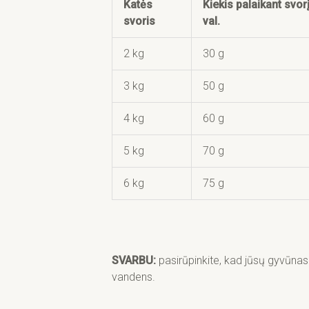
Katės
Kiekis palaikant svorį
svoris
val.
2 kg
30 g
3 kg
50 g
4 kg
60 g
5 kg
70 g
6 kg
75 g
SVARBU:
pasirūpinkite, kad jūsų gyvūna
vandens.