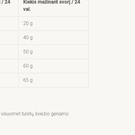
 / 24
Kiekis mažinant svorį / 24
val.
20 g
40 g
50 g
60 g
65 g
s visuomet turėtų šviežio geriamo