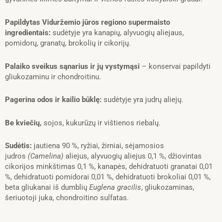
400
g
Papildytas Viduržemio jūros regiono supermaisto
ingredientais:
sudėtyje yra kanapių, alyvuogių aliejaus,
pomidorų, granatų, brokolių ir cikorijų.
Palaiko sveikus sąnarius ir jų vystymąsi
– konservai papildyti
gliukozaminu ir chondroitinu.
Pagerina odos ir kailio būklę:
sudėtyje yra judrų aliejų.
Be kviečių,
sojos, kukurūzų ir vištienos riebalų.
Sudėtis:
jautiena 90 %, ryžiai, žirniai, sėjamosios
judros
(Camelina)
aliejus, alyvuogių aliejus 0,1 %, džiovintas
cikorijos minkštimas 0,1 %, kanapės, dehidratuoti granatai 0,01
%, dehidratuoti pomidorai 0,01 %, dehidratuoti brokoliai 0,01 %,
beta gliukanai iš dumblių
Euglena gracilis
, gliukozaminas,
šeriuotoji juka, chondroitino sulfatas.