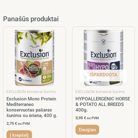
Panašūs produktai
IŠPARDUOTA
EXCLUSION konservai šunims
EXCLUSION konservai šunims
Exclusion Mono Protein
HYPOALLERGENIC HORSE
Mediterraneo
& POTATO ALL BREEDS
konservuotas pašaras
400g.
šunims su ėriena, 400 g.
3,95
€
su PVM
2,75
€
su PVM
Daugiau
Į krepšelį