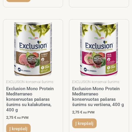
EXCLUSION konservai šunims
EXCLUSION konservai šunims
Exclusion Mono Protein
Exclusion Mono Protein
Mediterraneo
Mediterraneo
konservuotas pašaras
konservuotas pašaras
šunims su kalakutiena,
šunims su veršiena, 400 g
400 g
2,75
€
su PVM
2,75
€
su PVM
Į krepšelį
Į krepšelį