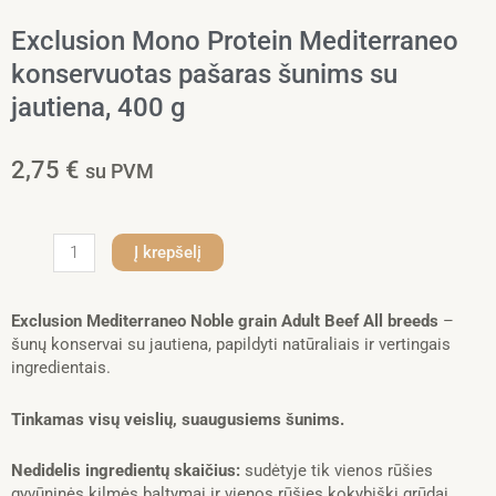
Exclusion Mono Protein Mediterraneo
konservuotas pašaras šunims su
jautiena, 400 g
2,75
€
su PVM
produkto
Į krepšelį
kiekis:
Exclusion
Mono
Exclusion Mediterraneo Noble grain Adult Beef All breeds
–
Protein
šunų konservai su jautiena, papildyti natūraliais ir vertingais
Mediterraneo
ingredientais.
konservuotas
pašaras
Tinkamas visų veislių, suaugusiems šunims.
šunims
su
Nedidelis ingredientų skaičius:
sudėtyje tik vienos rūšies
jautiena,
gyvūninės kilmės baltymai ir vienos rūšies kokybiški grūdai.