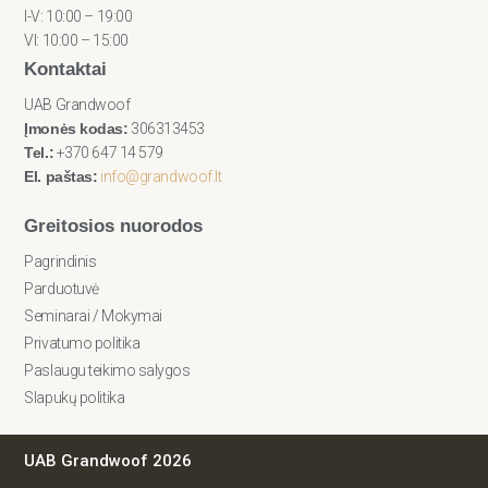
I-V: 10:00 – 19:00
VI: 10:00 – 15:00
Kontaktai
UAB Grandwoof
Įmonės kodas:
306313453
Tel.:
+370 647 14 579
El. paštas:
info@grandwoof.lt
Greitosios nuorodos
Pagrindinis
Parduotuvė
Seminarai / Mokymai
Privatumo politika
Paslaugu teikimo salygos
Slapukų politika
UAB Grandwoof 2026