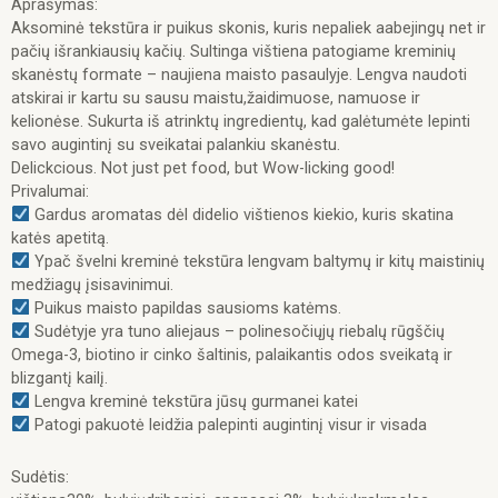
Aprašymas:
g,
Aksominė tekstūra ir puikus skonis, kuris nepaliek aabejingų net ir
60
pačių išrankiausių kačių. Sultinga vištiena patogiame kreminių
g)
skanėstų formate – naujiena maisto pasaulyje. Lengva naudoti
atskirai ir kartu su sausu maistu,žaidimuose, namuose ir
kelionėse. Sukurta iš atrinktų ingredientų, kad galėtumėte lepinti
savo augintinį su sveikatai palankiu skanėstu.
Delickcious. Not just pet food, but Wow-licking good!
Privalumai:
Gardus aromatas dėl didelio vištienos kiekio, kuris skatina
katės apetitą.
Ypač švelni kreminė tekstūra lengvam baltymų ir kitų maistinių
medžiagų įsisavinimui.
Puikus maisto papildas sausioms katėms.
Sudėtyje yra tuno aliejaus – polinesočiųjų riebalų rūgščių
Omega-3, biotino ir cinko šaltinis, palaikantis odos sveikatą ir
blizgantį kailį.
Lengva kreminė tekstūra jūsų gurmanei katei
Patogi pakuotė leidžia palepinti augintinį visur ir visada
Sudėtis: