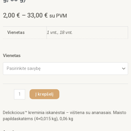
Price
2,00
€
–
33,00
€
su PVM
range:
2,00 €
Vienetas
through
1 vnt., 18 vnt.
33,00 €
produkto
Vienetas
kiekis:
Delickcious™
kreminiai
skanėstai
katėms
–
Į krepšelį
vištiena
su
ananasais
Delickcious™ kreminia iskanėstai – vištiena su ananasais. Maisto
(4
papildaskatėms (4×0,015 kg), 0,06 kg
×
15