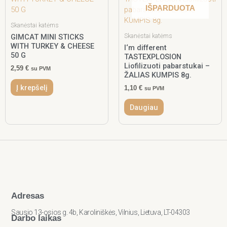
IŠPARDUOTA
Skanėstai katėms
Skanėstai katėms
GIMCAT MINI STICKS
WITH TURKEY & CHEESE
I‘m different
50 G
TASTEXPLOSION
Liofilizuoti pabarstukai –
2,59
€
su PVM
ŽALIAS KUMPIS 8g.
Į krepšelį
1,10
€
su PVM
Daugiau
Adresas
Sausio 13-osios g. 4b, Karoliniškės, Vilnius, Lietuva, LT-04303
Darbo laikas