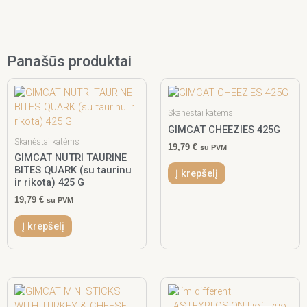
Panašūs produktai
Skanėstai katėms
GIMCAT CHEEZIES 425G
Skanėstai katėms
19,79
€
su PVM
GIMCAT NUTRI TAURINE
BITES QUARK (su taurinu
Į krepšelį
ir rikota) 425 G
19,79
€
su PVM
Į krepšelį