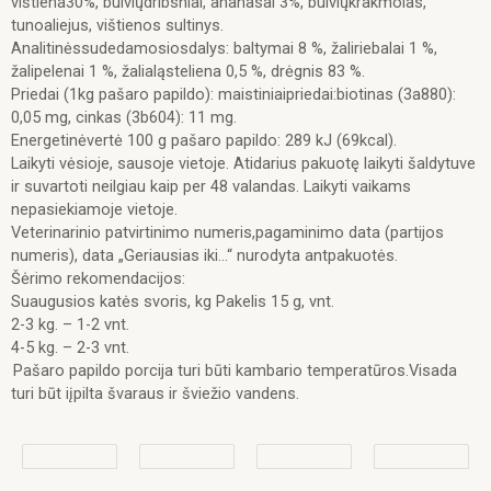
vištiena30%, bulviųdribsniai, ananasai 3%, bulviųkrakmolas,
tunoaliejus, vištienos sultinys.
Analitinėssudedamosiosdalys: baltymai 8 %, žaliriebalai 1 %,
žalipelenai 1 %, žalialąsteliena 0,5 %, drėgnis 83 %.
Priedai (1kg pašaro papildo): maistiniaipriedai:biotinas (3a880):
0,05 mg, cinkas (3b604): 11 mg.
Energetinėvertė 100 g pašaro papildo: 289 kJ (69kcal).
Laikyti vėsioje, sausoje vietoje. Atidarius pakuotę laikyti šaldytuve
ir suvartoti neilgiau kaip per 48 valandas. Laikyti vaikams
nepasiekiamoje vietoje.
Veterinarinio patvirtinimo numeris,pagaminimo data (partijos
numeris), data „Geriausias iki…“ nurodyta antpakuotės.
Šėrimo rekomendacijos:
Suaugusios katės svoris, kg Pakelis 15 g, vnt.
2-3 kg. – 1-2 vnt.
4-5 kg. – 2-3 vnt.
Pašaro papildo porcija turi būti kambario temperatūros.Visada
turi būt iįpilta švaraus ir šviežio vandens.