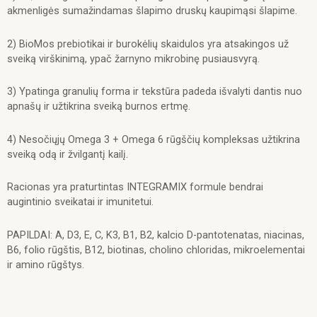
akmenligės sumažindamas šlapimo druskų kaupimąsi šlapime.
patalpose
„Indoor
4
2) BioMos prebiotikai ir burokėlių skaidulos yra atsakingos už
in
sveiką virškinimą, ypač žarnyno mikrobinę pusiausvyrą.
1“
14kg.
3) Ypatinga granulių forma ir tekstūra padeda išvalyti dantis nuo
apnašų ir užtikrina sveiką burnos ertmę.
4) Nesočiųjų Omega 3 + Omega 6 rūgščių kompleksas užtikrina
sveiką odą ir žvilgantį kailį.
Racionas yra praturtintas INTEGRAMIX formule bendrai
augintinio sveikatai ir imunitetui.
PAPILDAI: A, D3, E, C, K3, B1, B2, kalcio D-pantotenatas, niacinas,
B6, folio rūgštis, B12, biotinas, cholino chloridas, mikroelementai
ir amino rūgštys.