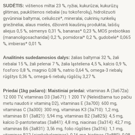
vištienos miltai 23 %, ryžiai, kukurūzai, kukurūzų
SUD
Ė
TIS:
glitimas, paukštienos riebalai (su tokoferolių), hidrolizuoti
gyvūniniai baltymai, celiuliozė*, mineralai, cukrinių runkelių
griežinėliai, alaus mielės, džiovinti kiaušinių produktai, lašišų
aliejus 0,5 %, sėmenys 0,31 %, bananas* 0,23 %, MOS prebiotikas
(mananoligosacharidai) 0,2 %, pomidorai* 0,2 %, gudobelė* 0,065
%, imbieras* 0,01 %.
žalias baltymai 32 %, žali
Analitinės sudedamosios dalys:
riebalai 15 %, žali pelenai 7 %, žalia ląsteliena 4,5 %, kalcis 0,9 %,
fosforo 0,8 %, magnio 0,08 %, natrio 0,64 %, omega-3 riebalų
rūgštys 0,36 %, omega-6 riebalų rūgščių 3,27 %.
vitaminas A (3а672а):
Priedai (1kg pašaro): Maistiniai priedai:
12 000 TV, vitaminas D3 (3а671): 1 200 TV (Neleidžiama tuo pačiu
metu naudoti ir vitaminą D2), vitaminas E (3а700): 600 mg,
vitaminas C (3а300): 300 mg, vitaminas K3 (3а710): 1,2 mg,
vitaminas B1 (3а821): 5,94 mg, vitaminas B2 (3a825i): 4,5 mg,
kalciо D-pantotenatas (3а841): 4,8 mg, niacinas (3a314): 42,7 mg,
vitaminas B6 (3а831): 3,56 mg, folio rūgšties (3а316): 1,1 mg,
vitaminas B12 (ciankobalaminas): 0,16 mg, biotinas (3а880): 0,08