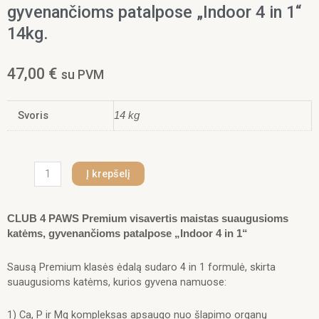
gyvenančioms patalpose „Indoor 4 in 1“
14kg.
47,00
€
su PVM
Svoris
14 kg
produkto
Į krepšelį
kiekis:
CLUB
4
CLUB 4 PAWS Premium visavertis maistas suaugusioms
PAWS
katėms, gyvenančioms patalpose „Indoor 4 in 1“
Premium
visavertis
Sausą Premium klasės ėdalą sudaro 4 in 1 formulė, skirta
maistas
suaugusioms katėms, kurios gyvena namuose:
suaugusioms
katėms,
1) Ca, P ir Mg kompleksas apsaugo nuo šlapimo organų
gyvenančioms