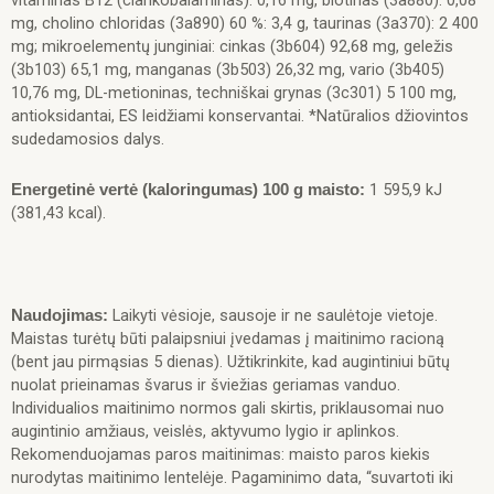
mg, cholino chloridas (3а890) 60 %: 3,4 g, taurinas (3a370): 2 400
mg; mikroelementų junginiai: cinkas (3b604) 92,68 mg, geležis
(3b103) 65,1 mg, manganas (3b503) 26,32 mg, vario (3b405)
10,76 mg, DL-metioninas, techniškai grynas (3c301) 5 100 mg,
antioksidantai, ES leidžiami konservantai. *Natūralios džiovintos
sudedamosios dalys.
1 595,9 kJ
Energetinė vertė
(kaloringumas) 100 g maisto:
(381,43 kcal).
Laikyti vėsioje, sausoje ir ne saulėtoje vietoje.
Naudojimas:
Maistas turėtų būti palaipsniui įvedamas į maitinimo racioną
(bent jau pirmąsias 5 dienas). Užtikrinkite, kad augintiniui būtų
nuolat prieinamas švarus ir šviežias geriamas vanduo.
Individualios maitinimo normos gali skirtis, priklausomai nuo
augintinio amžiaus, veislės, aktyvumo lygio ir aplinkos.
Rekomenduojamas paros maitinimas: maisto paros kiekis
nurodytas maitinimo lentelėje. Pagaminimo data, “suvartoti iki