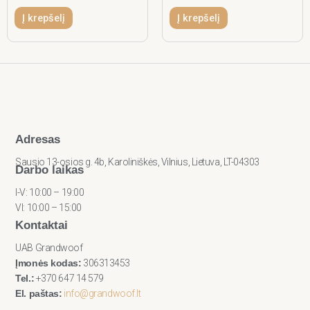
Į krepšelį
Į krepšelį
Adresas
Sausio 13-osios g. 4b, Karoliniškės, Vilnius, Lietuva, LT-04303
Darbo laikas
I-V: 10:00 – 19:00
VI: 10:00 – 15:00
Kontaktai
UAB Grandwoof
Įmonės kodas:
306313453
Tel.:
+370 647 14 579
El. paštas:
info@grandwoof.lt