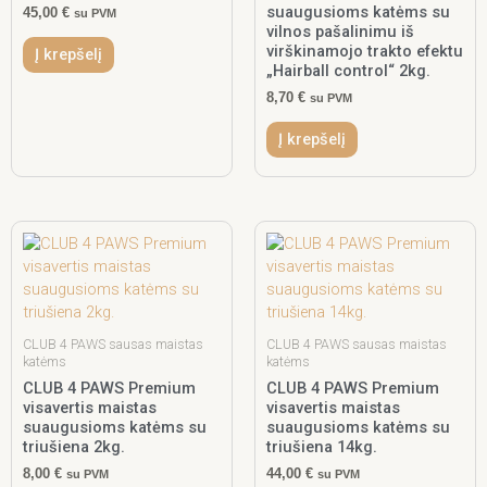
suaugusioms katėms su
45,00
€
su PVM
vilnos pašalinimu iš
virškinamojo trakto efektu
Į krepšelį
„Hairball control“ 2kg.
8,70
€
su PVM
Į krepšelį
CLUB 4 PAWS sausas maistas
CLUB 4 PAWS sausas maistas
katėms
katėms
CLUB 4 PAWS Premium
CLUB 4 PAWS Premium
visavertis maistas
visavertis maistas
suaugusioms katėms su
suaugusioms katėms su
triušiena 2kg.
triušiena 14kg.
8,00
€
44,00
€
su PVM
su PVM